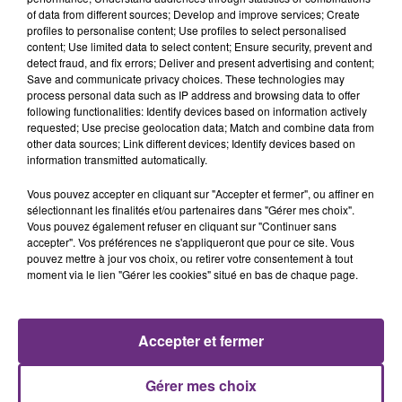
of data from different sources; Develop and improve services; Create
profiles to personalise content; Use profiles to select personalised
content; Use limited data to select content; Ensure security, prevent and
detect fraud, and fix errors; Deliver and present advertising and content;
Save and communicate privacy choices. These technologies may
process personal data such as IP address and browsing data to offer
following functionalities: Identify devices based on information actively
ALANIS MORISSETTE
MANON LISA
requested; Use precise geolocation data; Match and combine data from
Ironic
Le Petit Pecheur
other data sources; Link different devices; Identify devices based on
information transmitted automatically.
22h15
22h15
22h11
22h11
Vous pouvez accepter en cliquant sur "Accepter et fermer", ou affiner en
sélectionnant les finalités et/ou partenaires dans "Gérer mes choix".
Vous pouvez également refuser en cliquant sur "Continuer sans
accepter". Vos préférences ne s'appliqueront que pour ce site. Vous
pouvez mettre à jour vos choix, ou retirer votre consentement à tout
moment via le lien "Gérer les cookies" situé en bas de chaque page.
Accepter et fermer
OLIVIA DEAN
NAÏKA
So Easy (to Fall In Love)
One Track Mind
Gérer mes choix