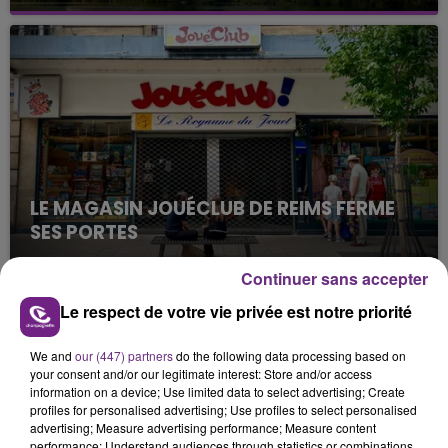
Cela fait déjà une semaine que la centrale
nucléaire ardennaise est à l'arrêt. Une situation
justifiée par la sécheresse intense qui est toujours
présente.
LE MAGASIN JOUÉCLUB DE REIMS FERME
SES PORTES
C'était l'une des institutions du centre-ville
Continuer sans accepter
rémois. Le magasin JouéClub est contraint de
fermer ses portes.
Le respect de votre vie privée est notre priorité
TITRES DIFFUSÉS
We and
our (447) partners
do the following data processing based on
your consent and/or our legitimate interest: Store and/or access
22h20
22h20
22h18
22h18
information on a device; Use limited data to select advertising; Create
profiles for personalised advertising; Use profiles to select personalised
advertising; Measure advertising performance; Measure content
performance; Understand audiences through statistics or combinations