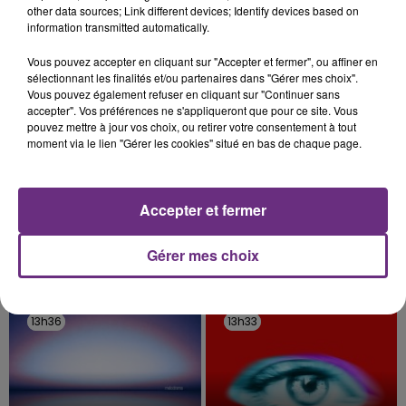
fermer ses portes.
other data sources; Link different devices; Identify devices based on
TITRES DIFFUSÉS
information transmitted automatically.
Vous pouvez accepter en cliquant sur "Accepter et fermer", ou affiner en
sélectionnant les finalités et/ou partenaires dans "Gérer mes choix".
13h42
13h42
13h39
13h39
Vous pouvez également refuser en cliquant sur "Continuer sans
accepter". Vos préférences ne s'appliqueront que pour ce site. Vous
pouvez mettre à jour vos choix, ou retirer votre consentement à tout
moment via le lien "Gérer les cookies" situé en bas de chaque page.
Accepter et fermer
Gérer mes choix
GIMS
BEBE REXHA
Est-Ce Que Tu M'aimes ?
New Religion
13h36
13h36
13h33
13h33