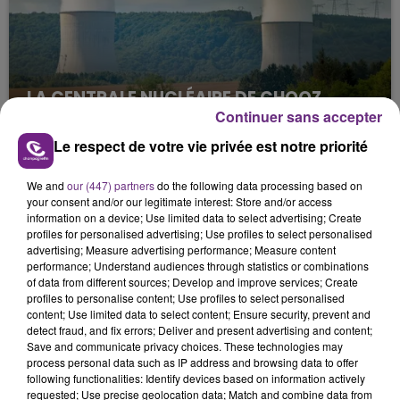
LA CENTRALE NUCLÉAIRE DE CHOOZ
Continuer sans accepter
TOUJOURS À L'ARRÊT
Cela fait déjà une semaine que la centrale
Le respect de votre vie privée est notre priorité
nucléaire ardennaise est à l'arrêt. Une situation
justifiée par la sécheresse intense qui est toujours
We and
our (447) partners
do the following data processing based on
your consent and/or our legitimate interest: Store and/or access
présente.
information on a device; Use limited data to select advertising; Create
profiles for personalised advertising; Use profiles to select personalised
advertising; Measure advertising performance; Measure content
performance; Understand audiences through statistics or combinations
of data from different sources; Develop and improve services; Create
profiles to personalise content; Use profiles to select personalised
content; Use limited data to select content; Ensure security, prevent and
LE MAGASIN JOUÉCLUB DE REIMS FERME
detect fraud, and fix errors; Deliver and present advertising and content;
SES PORTES
Save and communicate privacy choices. These technologies may
process personal data such as IP address and browsing data to offer
C'était l'une des institutions du centre-ville
following functionalities: Identify devices based on information actively
rémois. Le magasin JouéClub est contraint de
requested; Use precise geolocation data; Match and combine data from