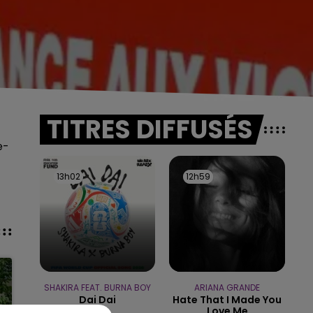
TITRES DIFFUSÉS
e-
13h02
13h02
12h59
12h59
SHAKIRA FEAT. BURNA BOY
ARIANA GRANDE
Dai Dai
Hate That I Made You
Love Me