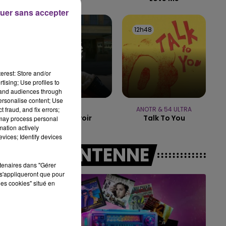
uer sans accepter
15h00 - 19h00
LE CLUB CHAMPAGNE FM
12h56
12h56
12h48
12h48
erest: Store and/or
tising; Use profiles to
tand audiences through
personalise content; Use
 fraud, and fix errors;
ADE
ANOTR & 54 ULTRA
Tout Savoir
Talk To You
 may process personal
mation actively
vices; Identify devices
A L'ANTENNE
rtenaires dans "Gérer
s'appliqueront que pour
les cookies" situé en