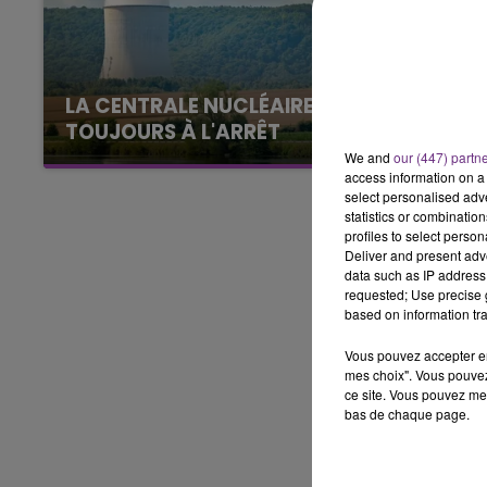
10h00 - 14h00
LE TICKET DE CAISSE
LA CENTRALE NUCLÉAIRE DE CHOOZ
TOUJOURS À L'ARRÊT
Cela fait déjà une semaine que la centrale
We and
our (447) partn
access information on a 
nucléaire ardennaise est à l'arrêt. Une situation
select personalised ad
justifiée par la sécheresse intense qui est
statistics or combinatio
toujours présente.
profiles to select person
Deliver and present adv
data such as IP address 
requested; Use precise g
based on information tra
Vous pouvez accepter en 
mes choix". Vous pouvez
ce site. Vous pouvez met
bas de chaque page.