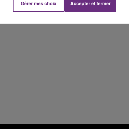
Gérer mes choix
Accepter et fermer
15h00 - 19h00
Le Club Champagne FM