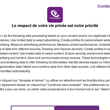
Contin
14h00 - 15h00
LA RADIO POP
LE MAGASIN JOUÉCLUB DE REIMS FERME
Le respect de votre vie privée est notre priorité
SES PORTES
C'était l'une des institutions du centre-ville
ers
do the following data processing based on your consent and/or our legitimate int
device; Use limited data to select advertising; Create profiles for personalised adver
rémois. Le magasin JouéClub est contraint de
vertising; Measure advertising performance; Measure content performance; Unders
fermer ses portes.
ns of data from different sources; Develop and improve services; Create profiles to 
alised content; Use limited data to select content; Ensure security, prevent and detect
ertising and content; Save and communicate privacy choices. These technologies
and browsing data to offer following functionalities: Identify devices based on infor
eolocation data; Match and combine data from other data sources; Link different de
nsmitted automatically.
cliquant sur "Accepter et fermer", ou affiner en sélectionnant les finalités et/ou pa
 également refuser en cliquant sur "Continuer sans accepter". Vos préférences ne 
tre à jour vos choix, ou retirer votre consentement à tout moment via le lien "Gérer 