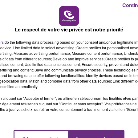
Contin
19h00 - 19h15
LA POP MACHINE - CHAMPAGNE FM
Le respect de votre vie privée est notre priorité
LE MAGASIN JOUÉCLUB DE REIMS FERME
SES PORTES
ers
do the following data processing based on your consent and/or our legitimate int
C'était l'une des institutions du centre-ville
device; Use limited data to select advertising; Create profiles for personalised adver
rémois. Le magasin JouéClub est contraint de
vertising; Measure advertising performance; Measure content performance; Unders
ns of data from different sources; Develop and improve services; Create profiles to 
fermer ses portes.
alised content; Use limited data to select content; Ensure security, prevent and detect
ertising and content; Save and communicate privacy choices. These technologies
and browsing data to offer following functionalities: Identify devices based on infor
eolocation data; Match and combine data from other data sources; Link different de
nsmitted automatically.
cliquant sur "Accepter et fermer", ou affiner en sélectionnant les finalités et/ou pa
 également refuser en cliquant sur "Continuer sans accepter". Vos préférences ne 
tre à jour vos choix, ou retirer votre consentement à tout moment via le lien "Gérer 