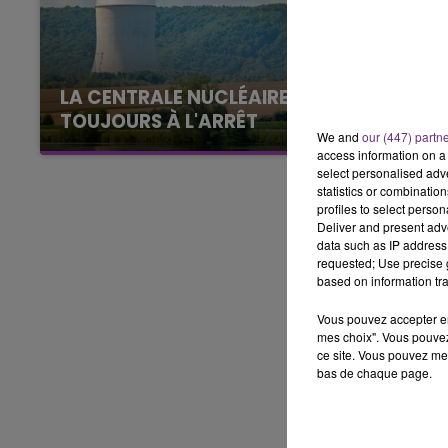
15h00 - 19h00
LE CLUB CHAMPAGNE FM
LA CENTRALE NUCLÉAIRE DE CHOOZ
TOUJOURS À L'ARRÊT
We and
our (447) partn
Cela fait déjà une semaine que la centrale
access information on a 
nucléaire ardennaise est à l'arrêt. Une situation
select personalised ad
statistics or combinatio
justifiée par la sécheresse intense qui est
profiles to select person
toujours présente.
Deliver and present adv
data such as IP address 
requested; Use precise g
based on information tra
Vous pouvez accepter en 
mes choix". Vous pouvez
ce site. Vous pouvez met
bas de chaque page.