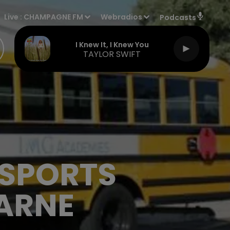
Live :
CHAMPAGNE FM
Webradios
Podcasts
I Knew It, I Knew You
TAYLOR SWIFT
NSPORTS
MARNE