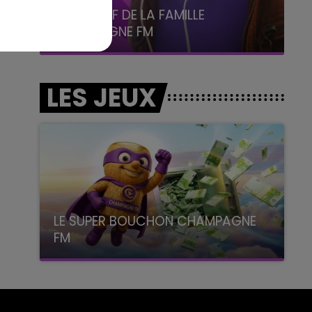
5h00 - 6h00
LE BEST OF DE LA FAMILLE
CHAMPAGNE FM
LES JEUX
LE SUPER BOUCHON CHAMPAGNE
FM
avec La Famille Champagne FM, à 8H10