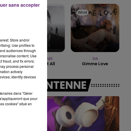
uer sans accepter
19h15 - 20h00
16h16
16h16
16h14
16h14
LA RADIO POP
erest: Store and/or
tising; Use profiles to
tand audiences through
personalise content; Use
TEDDY SWIMS
SIA
 fraud, and fix errors;
Mr Know It All
Gimme Love
 may process personal
mation actively
vices; Identify devices
A L'ANTENNE
rtenaires dans "Gérer
s'appliqueront que pour
les cookies" situé en