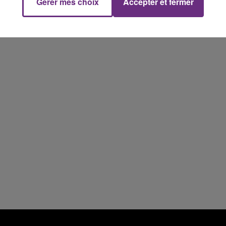
Gérer mes choix
Accepter et fermer
19h15 - 20h00
NE FM
LA RADIO POP