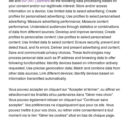
We and
our (447) partners
do the following data processing based on
rémois. Le magasin JouéClub est contraint de
your consent and/or our legitimate interest: Store and/or access
information on a device; Use limited data to select advertising; Create
fermer ses portes.
TITRES DIFFUSÉS
profiles for personalised advertising; Use profiles to select personalised
advertising; Measure advertising performance; Measure content
performance; Understand audiences through statistics or combinations
of data from different sources; Develop and improve services; Create
14h25
14h25
14h21
14h21
profiles to personalise content; Use profiles to select personalised
content; Use limited data to select content; Ensure security, prevent and
detect fraud, and fix errors; Deliver and present advertising and content;
Save and communicate privacy choices. These technologies may
process personal data such as IP address and browsing data to offer
following functionalities: Identify devices based on information actively
requested; Use precise geolocation data; Match and combine data from
other data sources; Link different devices; Identify devices based on
information transmitted automatically.
Vous pouvez accepter en cliquant sur "Accepter et fermer", ou affiner en
TAYLOR SWIFT
STROMAE
sélectionnant les finalités et/ou partenaires dans "Gérer mes choix".
Elizabeth Taylor
Papaoutai
Vous pouvez également refuser en cliquant sur "Continuer sans
accepter". Vos préférences ne s'appliqueront que pour ce site. Vous
pouvez mettre à jour vos choix, ou retirer votre consentement à tout
14h19
14h19
14h15
14h15
moment via le lien "Gérer les cookies" situé en bas de chaque page.