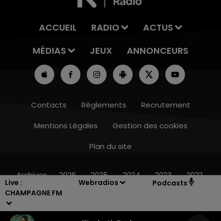
ACCUEIL
RADIO
ACTUS
MÉDIAS
JEUX
ANNONCEURS
Contacts
Règlements
Recrutement
Mentions Légales
Gestion des cookies
Plan du site
19h00 - 19h15
LA POP MACHINE - CHAMPAGNE FM
Archives
2026
2025
2024
2023
2022
Live :
Webradios
Podcasts
CHAMPAGNE FM