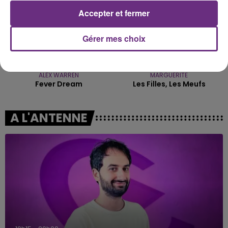
Accepter et fermer
Gérer mes choix
ALEX WARREN
MARGUERITE
Fever Dream
Les Filles, Les Meufs
A L'ANTENNE