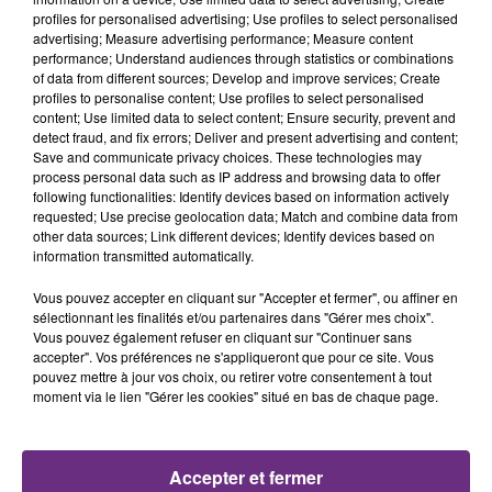
profiles for personalised advertising; Use profiles to select personalised
advertising; Measure advertising performance; Measure content
6h30
6h30
6h26
6h26
performance; Understand audiences through statistics or combinations
of data from different sources; Develop and improve services; Create
profiles to personalise content; Use profiles to select personalised
content; Use limited data to select content; Ensure security, prevent and
detect fraud, and fix errors; Deliver and present advertising and content;
Save and communicate privacy choices. These technologies may
process personal data such as IP address and browsing data to offer
following functionalities: Identify devices based on information actively
requested; Use precise geolocation data; Match and combine data from
other data sources; Link different devices; Identify devices based on
information transmitted automatically.
ALICIA KEYS
BENSON BOONE
Girl On Fire
The Time Of My Life
Vous pouvez accepter en cliquant sur "Accepter et fermer", ou affiner en
sélectionnant les finalités et/ou partenaires dans "Gérer mes choix".
Vous pouvez également refuser en cliquant sur "Continuer sans
6h23
6h23
6h20
6h20
accepter". Vos préférences ne s'appliqueront que pour ce site. Vous
pouvez mettre à jour vos choix, ou retirer votre consentement à tout
moment via le lien "Gérer les cookies" situé en bas de chaque page.
Accepter et fermer