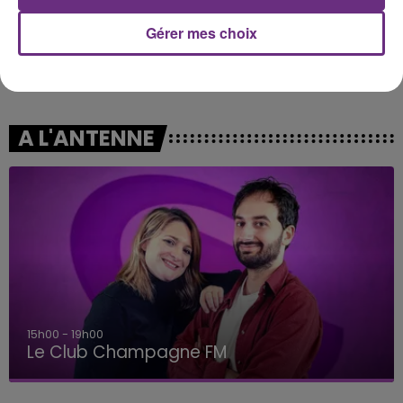
Gérer mes choix
BIRDY
TAME IMPALA & JENNIE
Skinny Love
Dracula
A L'ANTENNE
15h00 - 19h00
Le Club Champagne FM