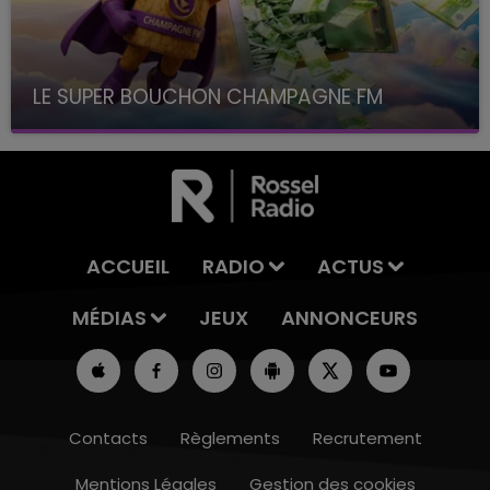
LE SUPER BOUCHON CHAMPAGNE FM
avec La Famille Champagne FM, à 8H10
ACCUEIL
RADIO
ACTUS
MÉDIAS
JEUX
ANNONCEURS
Contacts
Règlements
Recrutement
Mentions Légales
Gestion des cookies