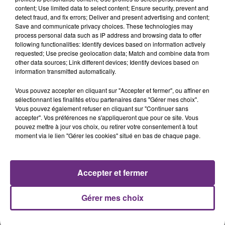
content; Use limited data to select content; Ensure security, prevent and
detect fraud, and fix errors; Deliver and present advertising and content;
Save and communicate privacy choices. These technologies may
TOM GRENNAN
SHAKIRA FEAT. BURNA BOY
process personal data such as IP address and browsing data to offer
Little Bit Of Love
Dai Dai
following functionalities: Identify devices based on information actively
requested; Use precise geolocation data; Match and combine data from
other data sources; Link different devices; Identify devices based on
8h58
8h58
8h55
8h55
information transmitted automatically.
Vous pouvez accepter en cliquant sur "Accepter et fermer", ou affiner en
sélectionnant les finalités et/ou partenaires dans "Gérer mes choix".
Vous pouvez également refuser en cliquant sur "Continuer sans
accepter". Vos préférences ne s'appliqueront que pour ce site. Vous
pouvez mettre à jour vos choix, ou retirer votre consentement à tout
moment via le lien "Gérer les cookies" situé en bas de chaque page.
PIERRE DE MAERE
P!NK
Accepter et fermer
Je Pense A Vous
Irrelevant
Gérer mes choix
A L'ANTENNE