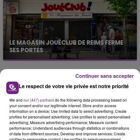
présente.
LE MAGASIN JOUÉCLUB DE REIMS FERME
SES PORTES
C'était l'une des institutions du centre-ville
rémois. Le magasin JouéClub est contraint de
fermer ses portes.
Continuer sans accepter
TITRES DIFFUSÉS
Le respect de votre vie privée est notre priorité
9h05
9h05
9h01
9h01
We and
our (447) partners
do the following data processing based on
your consent and/or our legitimate interest: Store and/or access
information on a device; Use limited data to select advertising; Create
profiles for personalised advertising; Use profiles to select personalised
advertising; Measure advertising performance; Measure content
performance; Understand audiences through statistics or combinations
of data from different sources; Develop and improve services; Create
profiles to personalise content; Use profiles to select personalised