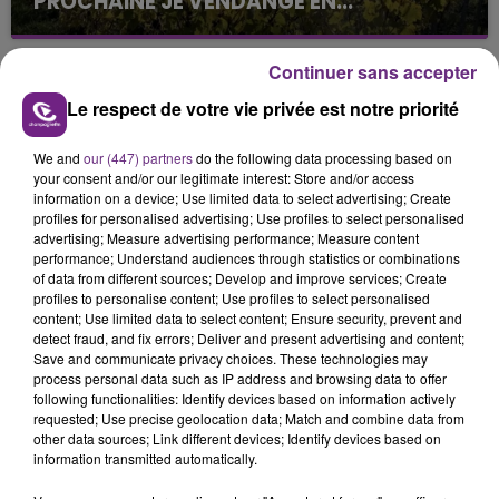
PROCHAINE JE VENDANGE EN...
La vendange en Champagne a débuté ce jeudi 6
août dans la commune de Montgueux (Aube). Du
Continuer sans accepter
jamais vu !
Le respect de votre vie privée est notre priorité
We and
our (447) partners
do the following data processing based on
your consent and/or our legitimate interest: Store and/or access
information on a device; Use limited data to select advertising; Create
profiles for personalised advertising; Use profiles to select personalised
advertising; Measure advertising performance; Measure content
L'INSPECTION DU TRAVAIL RAPPELLE À
performance; Understand audiences through statistics or combinations
L'ORDRE SUR LES CONDITIONS DE...
of data from different sources; Develop and improve services; Create
profiles to personalise content; Use profiles to select personalised
Alors que les dates de début des vendange 2026
content; Use limited data to select content; Ensure security, prevent and
s'est avéré être plus précoce que prévu,
detect fraud, and fix errors; Deliver and present advertising and content;
Save and communicate privacy choices. These technologies may
l'inspection du Travail en profite pour rappeler
TITRES DIFFUSÉS
process personal data such as IP address and browsing data to offer
les conditions de...
following functionalities: Identify devices based on information actively
requested; Use precise geolocation data; Match and combine data from
other data sources; Link different devices; Identify devices based on
1h29
1h29
1h26
1h26
information transmitted automatically.