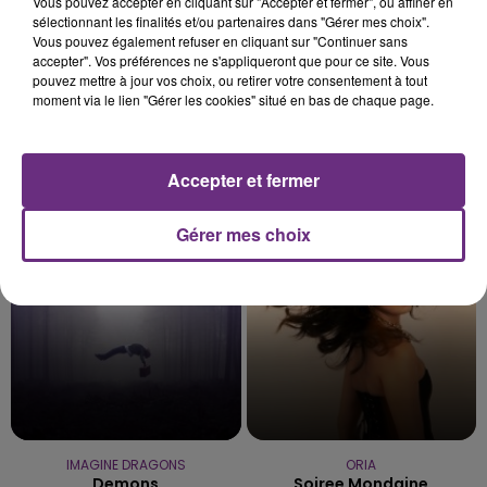
Vous pouvez accepter en cliquant sur "Accepter et fermer", ou affiner en
sélectionnant les finalités et/ou partenaires dans "Gérer mes choix".
Vous pouvez également refuser en cliquant sur "Continuer sans
accepter". Vos préférences ne s'appliqueront que pour ce site. Vous
pouvez mettre à jour vos choix, ou retirer votre consentement à tout
moment via le lien "Gérer les cookies" situé en bas de chaque page.
LADY GAGA
VITAA
Accepter et fermer
Bad Romance
Ca Fait Mal
Gérer mes choix
1h23
1h23
1h20
1h20
IMAGINE DRAGONS
ORIA
Demons
Soiree Mondaine