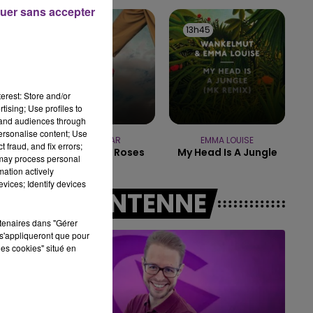
7h00 - 12h00
uer sans accepter
LE WEEK-END CHAMPAGNE FM
13h48
13h48
13h45
13h45
erest: Store and/or
tising; Use profiles to
tand audiences through
personalise content; Use
TEDDYBEAR
EMMA LOUISE
 fraud, and fix errors;
Chaussures Roses
My Head Is A Jungle
 may process personal
mation actively
vices; Identify devices
A L'ANTENNE
rtenaires dans "Gérer
s'appliqueront que pour
les cookies" situé en