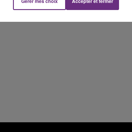
Gérer mes choix
Accepter et fermer
7h00 - 12h00
M
LE WEEK-END CHAMPAGNE FM