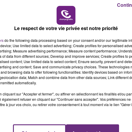
16h00 - 20h00
Contin
LE WEEK-END CHAMPAGNE FM
Le respect de votre vie privée est notre priorité
LE MAGASIN JOUÉCLUB DE REIMS FERME
ers
do the following data processing based on your consent and/or our legitimate int
SES PORTES
device; Use limited data to select advertising; Create profiles for personalised adver
vertising; Measure advertising performance; Measure content performance; Unders
C'était l'une des institutions du centre-ville
ns of data from different sources; Develop and improve services; Create profiles to 
rémois. Le magasin JouéClub est contraint de
alised content; Use limited data to select content; Ensure security, prevent and detect
fermer ses portes.
ertising and content; Save and communicate privacy choices. These technologies
and browsing data to offer following functionalities: Identify devices based on infor
eolocation data; Match and combine data from other data sources; Link different de
nsmitted automatically.
cliquant sur "Accepter et fermer", ou affiner en sélectionnant les finalités et/ou pa
 également refuser en cliquant sur "Continuer sans accepter". Vos préférences ne 
tre à jour vos choix, ou retirer votre consentement à tout moment via le lien "Gérer 