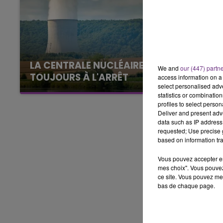
7h00 - 12h00
LE WEEK-END CHAMPAGNE FM
LA CENTRALE NUCLÉAIRE DE CHOOZ
We and
our (447) partn
TOUJOURS À L'ARRÊT
access information on a 
select personalised ad
Cela fait déjà une semaine que la centrale
statistics or combinatio
nucléaire ardennaise est à l'arrêt. Une situation
profiles to select person
justifiée par la sécheresse intense qui est
Deliver and present adv
data such as IP address 
toujours présente.
requested; Use precise g
based on information tra
Vous pouvez accepter en 
mes choix". Vous pouvez
ce site. Vous pouvez met
bas de chaque page.