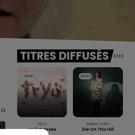
TITRES DIFFUSÉS
13h57
13h57
13h53
13h53
TRYO
SIENNA SPIRO
La Traversee
Die On This Hill