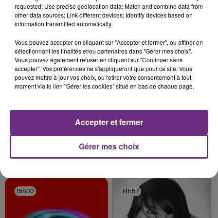
requested; Use precise geolocation data; Match and combine data from
rémois. Le magasin JouéClub est contraint de
other data sources; Link different devices; Identify devices based on
fermer ses portes.
information transmitted automatically.
TITRES DIFFUSÉS
Vous pouvez accepter en cliquant sur "Accepter et fermer", ou affiner en
sélectionnant les finalités et/ou partenaires dans "Gérer mes choix".
Vous pouvez également refuser en cliquant sur "Continuer sans
15h06
15h06
15h03
15h03
accepter". Vos préférences ne s'appliqueront que pour ce site. Vous
pouvez mettre à jour vos choix, ou retirer votre consentement à tout
moment via le lien "Gérer les cookies" situé en bas de chaque page.
Accepter et fermer
Gérer mes choix
BEBE REXHA
JEREMY FREROT
New Religion
Tu Donnes
15h00
15h00
14h57
14h57