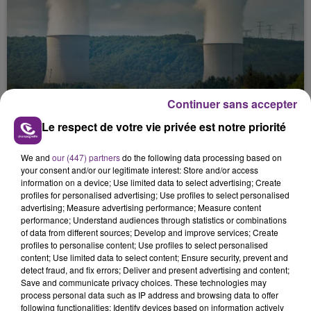
LA CENTRALE NUCLÉAIRE DE CHOOZ
Continuer sans accepter
TOUJOURS À L'ARRÊT
Le respect de votre vie privée est notre priorité
Cela fait déjà une semaine que la centrale
nucléaire ardennaise est à l'arrêt. Une situation
We and
our (447) partners
do the following data processing based on
justifiée par la sécheresse intense qui est toujours
your consent and/or our legitimate interest: Store and/or access
information on a device; Use limited data to select advertising; Create
présente.
profiles for personalised advertising; Use profiles to select personalised
advertising; Measure advertising performance; Measure content
performance; Understand audiences through statistics or combinations
of data from different sources; Develop and improve services; Create
profiles to personalise content; Use profiles to select personalised
content; Use limited data to select content; Ensure security, prevent and
detect fraud, and fix errors; Deliver and present advertising and content;
LE MAGASIN JOUÉCLUB DE REIMS FERME
Save and communicate privacy choices. These technologies may
SES PORTES
process personal data such as IP address and browsing data to offer
following functionalities: Identify devices based on information actively
C'était l'une des institutions du centre-ville