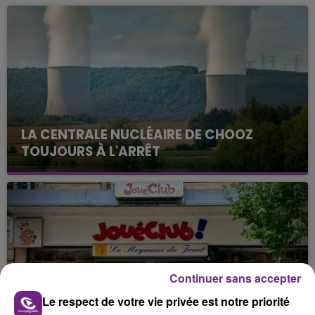
LA CENTRALE NUCLÉAIRE DE CHOOZ
TOUJOURS À L'ARRÊT
Cela fait déjà une semaine que la centrale
nucléaire ardennaise est à l'arrêt. Une situation
justifiée par la sécheresse intense qui est toujours
présente.
Continuer sans accepter
Le respect de votre vie privée est notre priorité
LE MAGASIN JOUÉCLUB DE REIMS FERME