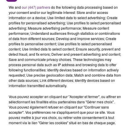
SES PORTES
We and
our (447) partners
do the following data processing based on
C'était l'une des institutions du centre-ville
your consent and/or our legitimate interest: Store and/or access
information on a device; Use limited data to select advertising; Create
rémois. Le magasin JouéClub est contraint de
profiles for personalised advertising; Use profiles to select personalised
fermer ses portes.
advertising; Measure advertising performance; Measure content
TITRES DIFFUSÉS
performance; Understand audiences through statistics or combinations
of data from different sources; Develop and improve services; Create
profiles to personalise content; Use profiles to select personalised
19h29
19h29
19h25
19h25
content; Use limited data to select content; Ensure security, prevent and
detect fraud, and fix errors; Deliver and present advertising and content;
Save and communicate privacy choices. These technologies may
process personal data such as IP address and browsing data to offer
following functionalities: Identify devices based on information actively
requested; Use precise geolocation data; Match and combine data from
other data sources; Link different devices; Identify devices based on
information transmitted automatically.
Vous pouvez accepter en cliquant sur "Accepter et fermer", ou affiner en
sélectionnant les finalités et/ou partenaires dans "Gérer mes choix".
Vous pouvez également refuser en cliquant sur "Continuer sans
CALVIN HARRIS FEAT. RIHANNA
ORIA
accepter". Vos préférences ne s'appliqueront que pour ce site. Vous
This Is What You Came For
Soiree Mondaine
pouvez mettre à jour vos choix, ou retirer votre consentement à tout
moment via le lien "Gérer les cookies" situé en bas de chaque page.
19h22
19h22
19h20
19h20