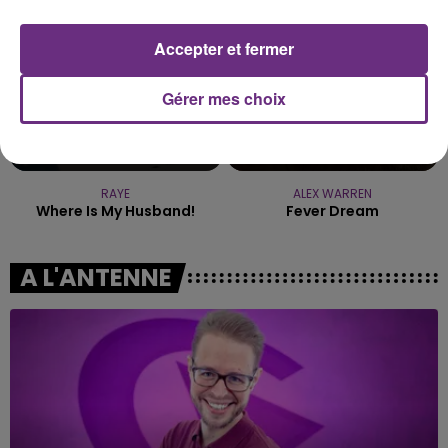
Accepter et fermer
Gérer mes choix
RAYE
ALEX WARREN
Where Is My Husband!
Fever Dream
A L'ANTENNE