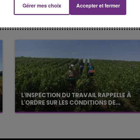
LE TICKET DE CAISSE
Gérer mes choix
Accepter et fermer
ment.
L'INSPECTION DU TRAVAIL RAPPELLE À
L'ORDRE SUR LES CONDITIONS DE...
Alors que les dates de début des vendange
2026 s'est avéré être plus précoce que prévu,
l'inspection du Travail en profite pour rappeler
les conditions de...