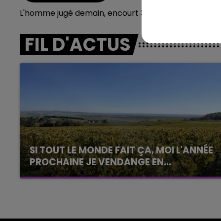
La Famille
L'homme jugé demain, encourt 3 ans d'emprisonne
FIL D'ACTUS
SI TOUT LE MONDE FAIT ÇA, MOI L'ANNÉE
PROCHAINE JE VENDANGE EN...
La vendange en Champagne a débuté ce jeudi
6 août dans la commune de Montgueux (Aube).
Du jamais vu !