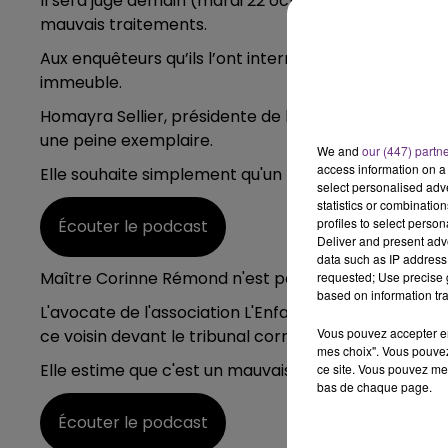
Il sera jugé demain (mardi 22 octobre) par le tribu
5h00 - 6h00
mauvais traitements.
LE BEST OF DE LA FAMILLE
CHAMPAGNE FM
Aux enquêteurs qu’ils l’ont interrogé, le voisin assur
immeuble.
Homayra Sellier, présidente de l'association "Innoce
une peine exemplaire.
We and
our (447) partn
access information on a 
Elle souhaite simplement qu'un message passe pour 
select personalised ad
statistics or combinatio
profiles to select person
Écouter le podcast
Deliver and present adv
data such as IP address 
Maître Corinne Rémond n'est pas du même avis.
requested; Use precise g
based on information tra
L'avocate de l'association L'Enfant Bleu, également 
Vous pouvez accepter en 
ce voisin devant le tribunal correctionnel.
mes choix". Vous pouvez
Elle estime que c'est un mauvais signal envoyé à d'
ce site. Vous pouvez met
bas de chaque page.
Écouter le podcast
LE
6h00 - 10h00