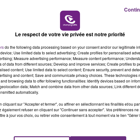
nal correctionnel de Reims pour non-dénonciation de
Contin
6h00 - 10h00
LA FAMILLE
e avoir pourtant agi en prévenant le bailleur social de son
Le respect de votre vie privée est notre priorité
nce en danger", partie civile dans ce dossier, n'attend pas
ers
do the following data processing based on your consent and/or our legitimate int
device; Use limited data to select advertising; Create profiles for personalised adver
que cesse le silence.
vertising; Measure advertising performance; Measure content performance; Unders
ns of data from different sources; Develop and improve services; Create profiles to 
alised content; Use limited data to select content; Ensure security, prevent and detect
ertising and content; Save and communicate privacy choices. These technologies
and browsing data to offer following functionalities: Identify devices based on infor
eolocation data; Match and combine data from other data sources; Link different de
nsmitted automatically.
partie civile dans ce dossier, ne comprend pas le renvoi d
cliquant sur "Accepter et fermer", ou affiner en sélectionnant les finalités et/ou pa
 également refuser en cliquant sur "Continuer sans accepter". Vos préférences ne 
éventuels témoins bien intentionnés.
tre à jour vos choix, ou retirer votre consentement à tout moment via le lien "Gérer 
10h00 - 14h00