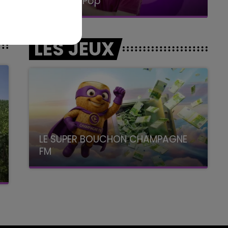
La Radio Pop
LES JEUX
LE SUPER BOUCHON CHAMPAGNE
FM
avec La Famille Champagne FM, à 8H10