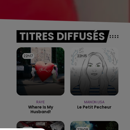
TITRES DIFFUSÉS
22h17
22h17
22h15
22h15
RAYE
MANON LISA
Where Is My
Le Petit Pecheur
Husband!
22h11
22h11
22h08
22h08