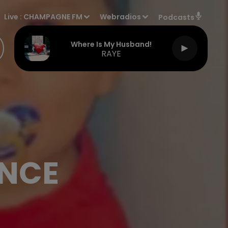
Live :
CHAMPAGNE FM
Webradios
Podcasts
Where Is My Husband!
RAYE
ENCE