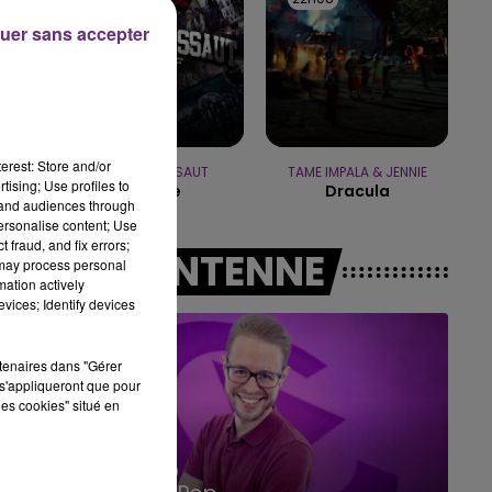
uer sans accepter
10h00 - 14h00
LE TICKET DE CAISSE
erest: Store and/or
SEXION D'ASSAUT
TAME IMPALA & JENNIE
tising; Use profiles to
Desole
Dracula
tand audiences through
personalise content; Use
 fraud, and fix errors;
A L'ANTENNE
 may process personal
mation actively
vices; Identify devices
e
rtenaires dans "Gérer
s'appliqueront que pour
les cookies" situé en
14h00 - 15h00