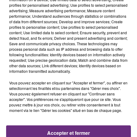
profiles for personalised advertising; Use profiles to select personalised
advertising; Measure advertising performance; Measure content
16h20
16h20
16h16
16h16
performance; Understand audiences through statistics or combinations
of data from different sources; Develop and improve services; Create
profiles to personalise content; Use profiles to select personalised
content; Use limited data to select content; Ensure security, prevent and
detect fraud, and fix errors; Deliver and present advertising and content;
Save and communicate privacy choices. These technologies may
process personal data such as IP address and browsing data to offer
following functionalities: Identify devices based on information actively
requested; Use precise geolocation data; Match and combine data from
other data sources; Link different devices; Identify devices based on
information transmitted automatically.
TOM FRAGER
TEDDY SWIMS
Lady Melody
Mr Know It All
Vous pouvez accepter en cliquant sur "Accepter et fermer", ou affiner en
sélectionnant les finalités et/ou partenaires dans "Gérer mes choix".
Vous pouvez également refuser en cliquant sur "Continuer sans
16h14
16h14
16h06
16h06
accepter". Vos préférences ne s'appliqueront que pour ce site. Vous
pouvez mettre à jour vos choix, ou retirer votre consentement à tout
moment via le lien "Gérer les cookies" situé en bas de chaque page.
Accepter et fermer