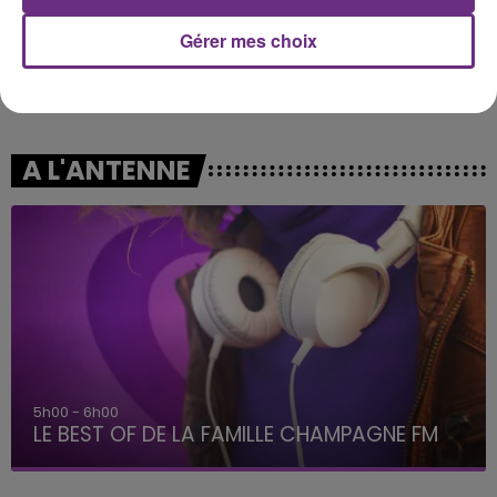
Gérer mes choix
SIA
JULIEN LIEB
Gimme Love
Dis-Moi Ou
A L'ANTENNE
6h00 - 10h00
La Famille