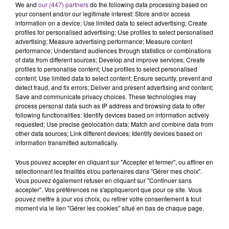
We and
our (447) partners
do the following data processing based on
your consent and/or our legitimate interest: Store and/or access
information on a device; Use limited data to select advertising; Create
profiles for personalised advertising; Use profiles to select personalised
advertising; Measure advertising performance; Measure content
performance; Understand audiences through statistics or combinations
of data from different sources; Develop and improve services; Create
profiles to personalise content; Use profiles to select personalised
content; Use limited data to select content; Ensure security, prevent and
detect fraud, and fix errors; Deliver and present advertising and content;
Save and communicate privacy choices. These technologies may
process personal data such as IP address and browsing data to offer
following functionalities: Identify devices based on information actively
10 décembre 2020
requested; Use precise geolocation data; Match and combine data from
TRAVAILLER DANS UNE PIZZERIA
other data sources; Link different devices; Identify devices based on
Un restaurant dans l'agglomération de Troyes
information transmitted automatically.
recherche un pizzaïolo.
Vous pouvez accepter en cliquant sur "Accepter et fermer", ou affiner en
sélectionnant les finalités et/ou partenaires dans "Gérer mes choix".
Vous pouvez également refuser en cliquant sur "Continuer sans
accepter". Vos préférences ne s'appliqueront que pour ce site. Vous
pouvez mettre à jour vos choix, ou retirer votre consentement à tout
moment via le lien "Gérer les cookies" situé en bas de chaque page.