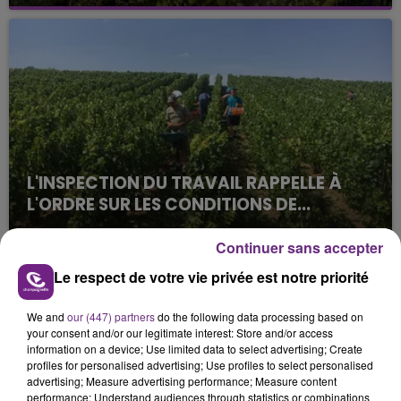
La vendange en Champagne a débuté ce jeudi 6
août dans la commune de Montgueux (Aube). Du
jamais vu !
L'INSPECTION DU TRAVAIL RAPPELLE À
L'ORDRE SUR LES CONDITIONS DE...
Alors que les dates de début des vendange 2026
Continuer sans accepter
s'est avéré être plus précoce que prévu,
l'inspection du Travail en profite pour rappeler
Le respect de votre vie privée est notre priorité
TITRES DIFFUSÉS
les conditions de...
We and
our (447) partners
do the following data processing based on
your consent and/or our legitimate interest: Store and/or access
7h30
7h30
7h27
7h27
information on a device; Use limited data to select advertising; Create
profiles for personalised advertising; Use profiles to select personalised
advertising; Measure advertising performance; Measure content
performance; Understand audiences through statistics or combinations