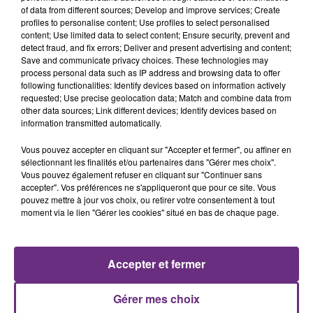
of data from different sources; Develop and improve services; Create
profiles to personalise content; Use profiles to select personalised
content; Use limited data to select content; Ensure security, prevent and
detect fraud, and fix errors; Deliver and present advertising and content;
Save and communicate privacy choices. These technologies may
process personal data such as IP address and browsing data to offer
following functionalities: Identify devices based on information actively
EDWARD MAYA
ALEX WARREN
requested; Use precise geolocation data; Match and combine data from
Stereo Love
Passenger
other data sources; Link different devices; Identify devices based on
information transmitted automatically.
7h24
7h24
7h13
7h13
Vous pouvez accepter en cliquant sur "Accepter et fermer", ou affiner en
sélectionnant les finalités et/ou partenaires dans "Gérer mes choix".
Vous pouvez également refuser en cliquant sur "Continuer sans
accepter". Vos préférences ne s'appliqueront que pour ce site. Vous
pouvez mettre à jour vos choix, ou retirer votre consentement à tout
moment via le lien "Gérer les cookies" situé en bas de chaque page.
Accepter et fermer
THE KID LAROI & JUSTIN BIEBER
MYLES SMITH & NIALL HORAN
Stay
Drive Safe
Gérer mes choix