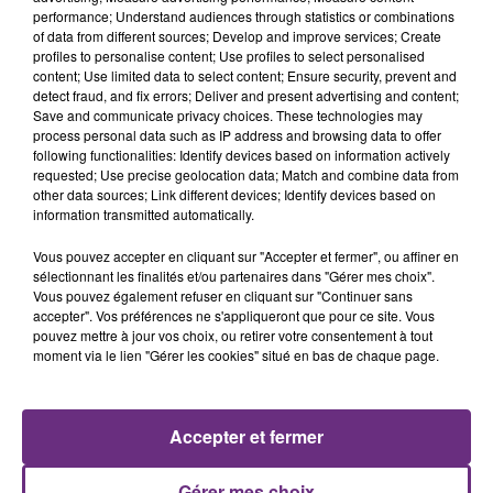
performance; Understand audiences through statistics or combinations
of data from different sources; Develop and improve services; Create
profiles to personalise content; Use profiles to select personalised
content; Use limited data to select content; Ensure security, prevent and
detect fraud, and fix errors; Deliver and present advertising and content;
Save and communicate privacy choices. These technologies may
process personal data such as IP address and browsing data to offer
following functionalities: Identify devices based on information actively
requested; Use precise geolocation data; Match and combine data from
SIENNA SPIRO
CHRISTOPHE WILLEM
other data sources; Link different devices; Identify devices based on
Die On This Hill
Systaime
information transmitted automatically.
Vous pouvez accepter en cliquant sur "Accepter et fermer", ou affiner en
7h44
7h44
7h41
7h41
sélectionnant les finalités et/ou partenaires dans "Gérer mes choix".
Vous pouvez également refuser en cliquant sur "Continuer sans
accepter". Vos préférences ne s'appliqueront que pour ce site. Vous
pouvez mettre à jour vos choix, ou retirer votre consentement à tout
moment via le lien "Gérer les cookies" situé en bas de chaque page.
Accepter et fermer
JOHN LEGEND
OFENBACH & STARSAILOR
Gérer mes choix