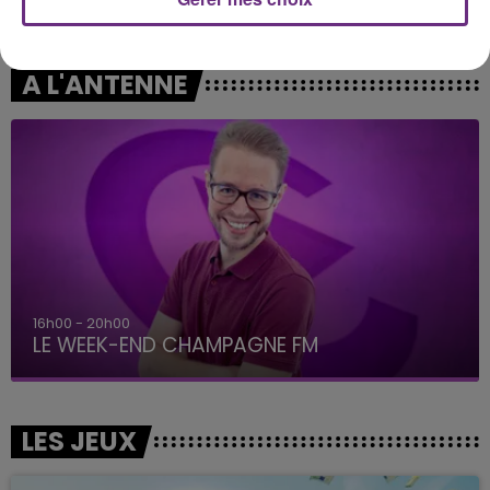
All Of Me
Four To The Floor
A L'ANTENNE
16h00 - 20h00
LE WEEK-END CHAMPAGNE FM
LES JEUX