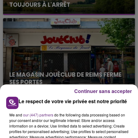
TOUJOURS À L'ARRÊT
Cela fait déjà une semaine que la centrale
nucléaire ardennaise est à l'arrêt. Une situation
justifiée par la sécheresse intense qui est toujours
présente.
LE MAGASIN JOUÉCLUB DE REIMS FERME
SES PORTES
C'était l'une des institutions du centre-ville
Continuer sans accepter
rémois. Le magasin JouéClub est contraint de
Le respect de votre vie privée est notre priorité
fermer ses portes.
TITRES DIFFUSÉS
We and
our (447) partners
do the following data processing based on
your consent and/or our legitimate interest: Store and/or access
information on a device; Use limited data to select advertising; Create
7h52
7h52
7h47
7h47
profiles for personalised advertising; Use profiles to select personalised
advertising; Measure advertising performance; Measure content