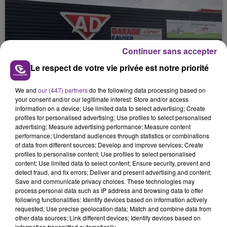
Continuer sans accepter
Le respect de votre vie privée est notre priorité
We and
our (447) partners
do the following data processing based on
your consent and/or our legitimate interest: Store and/or access
information on a device; Use limited data to select advertising; Create
17 mai 2019
profiles for personalised advertising; Use profiles to select personalised
MÉCANICIEN EXPÉRIMENTÉ
advertising; Measure advertising performance; Measure content
performance; Understand audiences through statistics or combinations
of data from different sources; Develop and improve services; Create
profiles to personalise content; Use profiles to select personalised
content; Use limited data to select content; Ensure security, prevent and
detect fraud, and fix errors; Deliver and present advertising and content;
Save and communicate privacy choices. These technologies may
process personal data such as IP address and browsing data to offer
following functionalities: Identify devices based on information actively
requested; Use precise geolocation data; Match and combine data from
other data sources; Link different devices; Identify devices based on
information transmitted automatically.