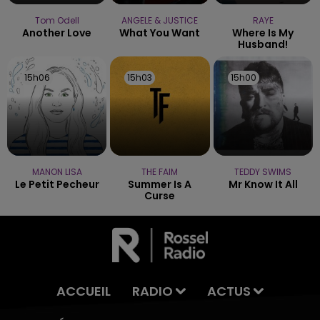
Tom Odell
ANGELE & JUSTICE
RAYE
Another Love
What You Want
Where Is My
Husband!
15h06
15h06
15h03
15h03
15h00
15h00
MANON LISA
THE FAIM
TEDDY SWIMS
Le Petit Pecheur
Summer Is A
Mr Know It All
Curse
ACCUEIL
RADIO
ACTUS