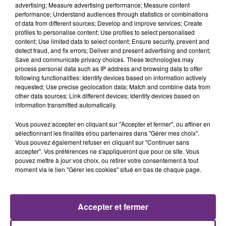
advertising; Measure advertising performance; Measure content
performance; Understand audiences through statistics or combinations
of data from different sources; Develop and improve services; Create
profiles to personalise content; Use profiles to select personalised
content; Use limited data to select content; Ensure security, prevent and
detect fraud, and fix errors; Deliver and present advertising and content;
Save and communicate privacy choices. These technologies may
process personal data such as IP address and browsing data to offer
following functionalities: Identify devices based on information actively
requested; Use precise geolocation data; Match and combine data from
HOSHI
ARIANA GRANDE
other data sources; Link different devices; Identify devices based on
Ta Mariniere
Hate That I Made You Love
information transmitted automatically.
Me
Vous pouvez accepter en cliquant sur "Accepter et fermer", ou affiner en
13h42
13h42
13h39
13h39
sélectionnant les finalités et/ou partenaires dans "Gérer mes choix".
Vous pouvez également refuser en cliquant sur "Continuer sans
accepter". Vos préférences ne s'appliqueront que pour ce site. Vous
pouvez mettre à jour vos choix, ou retirer votre consentement à tout
moment via le lien "Gérer les cookies" situé en bas de chaque page.
Accepter et fermer