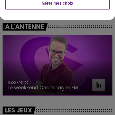
Gérer mes choix
GIMS
BEBE REXHA
Est-Ce Que Tu M'aimes ?
New Religion
A L'ANTENNE
11h00 - 16h00
Le week-end Champagne FM
LES JEUX