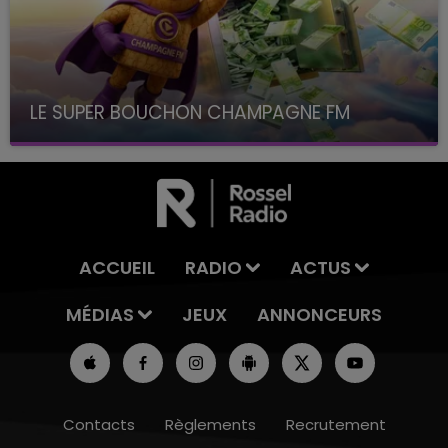
LE SUPER BOUCHON CHAMPAGNE FM
avec La Famille Champagne FM, à 8H10
ACCUEIL
RADIO
ACTUS
MÉDIAS
JEUX
ANNONCEURS
Contacts
Règlements
Recrutement