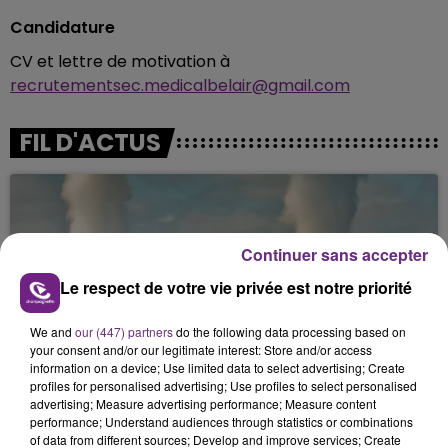
Candidature
CV et lettre de motivation à
recrutementsec.medicalbelair@gmail.com
FIL D'ACTUS
Continuer sans accepter
Le respect de votre vie privée est notre priorité
We and
our (447) partners
do the following data processing based on
your consent and/or our legitimate interest: Store and/or access
LA CENTRALE NUCLÉAIRE DE CHOOZ
information on a device; Use limited data to select advertising; Create
TOUJOURS À L'ARRÊT
profiles for personalised advertising; Use profiles to select personalised
Cela fait déjà une semaine que la centrale
advertising; Measure advertising performance; Measure content
performance; Understand audiences through statistics or combinations
nucléaire ardennaise est à l'arrêt. Une situation
of data from different sources; Develop and improve services; Create