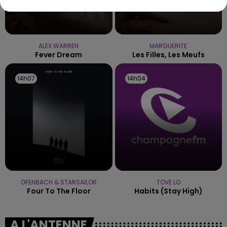
ALEX WARREN
MARGUERITE
Fever Dream
Les Filles, Les Meufs
14h07
14h07
14h04
14h04
OFENBACH & STARSAILOR
TOVE LO
Four To The Floor
Habits (stay High)
A L'ANTENNE