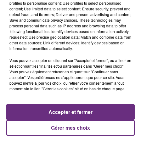
justifiée par la sécheresse intense qui est toujours
profiles to personalise content; Use profiles to select personalised
présente.
content; Use limited data to select content; Ensure security, prevent and
detect fraud, and fix errors; Deliver and present advertising and content;
Save and communicate privacy choices. These technologies may
process personal data such as IP address and browsing data to offer
following functionalities: Identify devices based on information actively
requested; Use precise geolocation data; Match and combine data from
other data sources; Link different devices; Identify devices based on
information transmitted automatically.
LE MAGASIN JOUÉCLUB DE REIMS FERME
SES PORTES
Vous pouvez accepter en cliquant sur "Accepter et fermer", ou affiner en
C'était l'une des institutions du centre-ville
sélectionnant les finalités et/ou partenaires dans "Gérer mes choix".
Vous pouvez également refuser en cliquant sur "Continuer sans
rémois. Le magasin JouéClub est contraint de
accepter". Vos préférences ne s'appliqueront que pour ce site. Vous
fermer ses portes.
pouvez mettre à jour vos choix, ou retirer votre consentement à tout
TITRES DIFFUSÉS
moment via le lien "Gérer les cookies" situé en bas de chaque page.
14h19
14h19
14h15
14h15
Accepter et fermer
Gérer mes choix