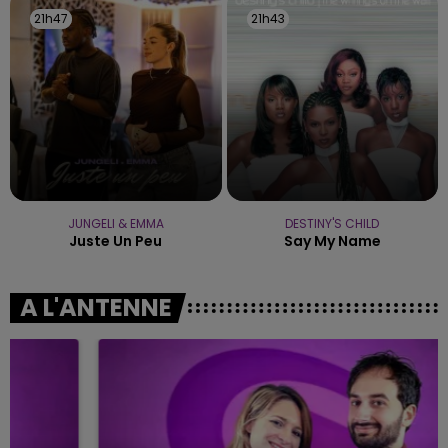
21h47
21h47
21h43
21h43
JUNGELI & EMMA
DESTINY'S CHILD
Juste Un Peu
Say My Name
A L'ANTENNE