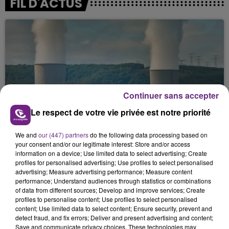
FIL D'ACTUS
Continuer sans accepter
LA CENTRALE NUCLÉAIRE DE CHOOZ
Le respect de votre vie privée est notre priorité
TOUJOURS À L'ARRÊT
We and
our (447) partners
do the following data processing based on
Cela fait déjà une semaine que la centrale
your consent and/or our legitimate interest: Store and/or access
nucléaire ardennaise est à l'arrêt. Une situation
information on a device; Use limited data to select advertising; Create
justifiée par la sécheresse intense qui est toujours
profiles for personalised advertising; Use profiles to select personalised
advertising; Measure advertising performance; Measure content
présente.
performance; Understand audiences through statistics or combinations
of data from different sources; Develop and improve services; Create
profiles to personalise content; Use profiles to select personalised
content; Use limited data to select content; Ensure security, prevent and
detect fraud, and fix errors; Deliver and present advertising and content;
Save and communicate privacy choices. These technologies may