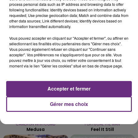
process personal data such as IP address and browsing data to offer
LE MAGASIN JOUÉCLUB DE REIMS FERME
following functionalities: Identify devices based on information actively
SES PORTES
requested; Use precise geolocation data; Match and combine data from
other data sources; Link different devices; Identify devices based on
C'était l'une des institutions du centre-ville
information transmitted automatically.
rémois. Le magasin JouéClub est contraint de
fermer ses portes.
Vous pouvez accepter en cliquant sur "Accepter et fermer", ou affiner en
TITRES DIFFUSÉS
sélectionnant les finalités et/ou partenaires dans "Gérer mes choix".
Vous pouvez également refuser en cliquant sur "Continuer sans
accepter". Vos préférences ne s'appliqueront que pour ce site. Vous
pouvez mettre à jour vos choix, ou retirer votre consentement à tout
21h53
21h53
21h50
21h50
moment via le lien "Gérer les cookies" situé en bas de chaque page.
Accepter et fermer
Gérer mes choix
CAMERON WHITCOMB
PORTUGAL THE MAN
Medusa
Feel It Still