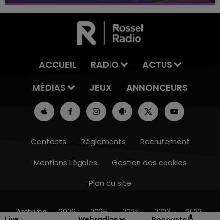
avec La Famille Champagne FM, à 8H10
ACCUEIL
RADIO
ACTUS
MÉDIAS
JEUX
ANNONCEURS
Contacts
Règlements
Recrutement
Mentions Légales
Gestion des cookies
Plan du site
10h00 - 14h00
LE TICKET DE CAISSE
Archives
2026
2025
2024
2023
2022
Live :
Webradios
Podcasts