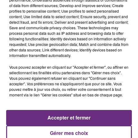
of data from different sources; Develop and improve services; Create
profiles to personalise content; Use profiles to select personalised
content; Use limited data to select content; Ensure security, prevent and
detect fraud, and fix errors; Deliver and present advertising and content;
Save and communicate privacy choices. These technologies may
process personal data such as IP address and browsing data to offer
following functionalities: Identify devices based on information actively
AMIR
ALEX WARREN
requested; Use precise geolocation data; Match and combine data from
On Dirait
Fever Dream
other data sources; Link different devices; Identify devices based on
information transmitted automatically.
1h34
1h34
1h29
1h29
Vous pouvez accepter en cliquant sur "Accepter et fermer", ou affiner en
sélectionnant les finalités et/ou partenaires dans "Gérer mes choix".
Vous pouvez également refuser en cliquant sur "Continuer sans
accepter". Vos préférences ne s'appliqueront que pour ce site. Vous
pouvez mettre à jour vos choix, ou retirer votre consentement à tout
moment via le lien "Gérer les cookies" situé en bas de chaque page.
Accepter et fermer
GIMS
LADY GAGA
Soleil
Bad Romance
Gérer mes choix