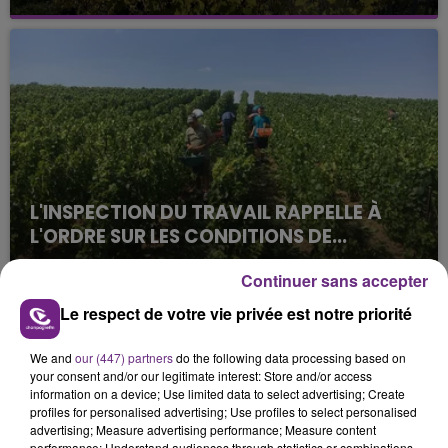
La vendange en Champagne a débuté ce jeudi 6
août dans la commune de Montgueux (Aube). Du
jamais vu !
L'INSPECTION DU TRAVAIL RAPPELLE À
L'ORDRE SUR LES CONDITIONS DE...
Alors que les dates de début des vendange 2026
Continuer sans accepter
s'est avéré être plus précoce que prévu,
l'inspection du Travail en profite pour rappeler
Le respect de votre vie privée est notre priorité
TITRES DIFFUSÉS
les conditions de...
We and
our (447) partners
do the following data processing based on
your consent and/or our legitimate interest: Store and/or access
1h39
1h39
1h36
1h36
information on a device; Use limited data to select advertising; Create
profiles for personalised advertising; Use profiles to select personalised
advertising; Measure advertising performance; Measure content
performance; Understand audiences through statistics or combinations