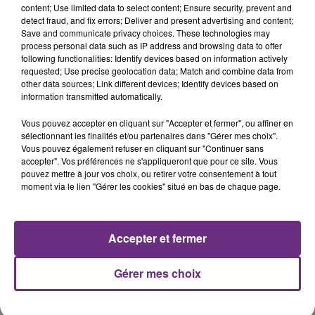
content; Use limited data to select content; Ensure security, prevent and
detect fraud, and fix errors; Deliver and present advertising and content;
Save and communicate privacy choices. These technologies may
INDOCHINE
RIHANNA
process personal data such as IP address and browsing data to offer
Les Nouveaux Soleils
Diamonds
following functionalities: Identify devices based on information actively
requested; Use precise geolocation data; Match and combine data from
other data sources; Link different devices; Identify devices based on
12h26
12h26
12h23
12h23
information transmitted automatically.
Vous pouvez accepter en cliquant sur "Accepter et fermer", ou affiner en
sélectionnant les finalités et/ou partenaires dans "Gérer mes choix".
Vous pouvez également refuser en cliquant sur "Continuer sans
accepter". Vos préférences ne s'appliqueront que pour ce site. Vous
pouvez mettre à jour vos choix, ou retirer votre consentement à tout
moment via le lien "Gérer les cookies" situé en bas de chaque page.
CHRISTOPHE MAE
RAYE
Accepter et fermer
La Lune
Where Is My Husband!
Gérer mes choix
A L'ANTENNE