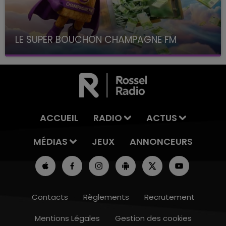
LE SUPER BOUCHON CHAMPAGNE FM
avec La Famille Champagne FM, à 8H10
ACCUEIL
RADIO
ACTUS
MÉDIAS
JEUX
ANNONCEURS
Contacts
Règlements
Recrutement
Mentions Légales
Gestion des cookies