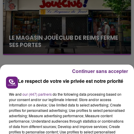
LE MAGASIN JOUÉCLUB DE REIMS FERME
SES PORTES
C'était l'une des institutions du centre-ville
rémois. Le magasin JouéClub est contraint de
fermer ses portes.
TITRES DIFFUSÉS
Continuer sans accepter
Le respect de votre vie privée est notre priorité
12h32
12h32
12h29
12h29
We and
our (447) partners
do the following data processing based on
your consent and/or our legitimate interest: Store and/or access
information on a device; Use limited data to select advertising; Create
profiles for personalised advertising; Use profiles to select personalised
advertising; Measure advertising performance; Measure content
performance; Understand audiences through statistics or combinations
of data from different sources; Develop and improve services; Create
profiles to personalise content; Use profiles to select personalised