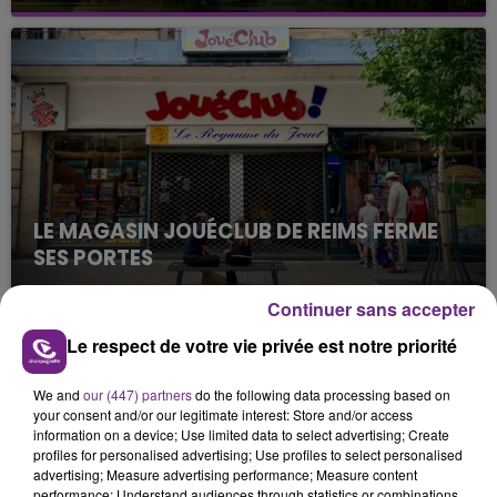
Cela fait déjà une semaine que la centrale
nucléaire ardennaise est à l'arrêt. Une situation
justifiée par la sécheresse intense qui est toujours
présente.
LE MAGASIN JOUÉCLUB DE REIMS FERME
SES PORTES
C'était l'une des institutions du centre-ville
Continuer sans accepter
rémois. Le magasin JouéClub est contraint de
fermer ses portes.
Le respect de votre vie privée est notre priorité
TITRES DIFFUSÉS
We and
our (447) partners
do the following data processing based on
your consent and/or our legitimate interest: Store and/or access
11h49
11h49
11h46
11h46
information on a device; Use limited data to select advertising; Create
profiles for personalised advertising; Use profiles to select personalised
advertising; Measure advertising performance; Measure content
performance; Understand audiences through statistics or combinations