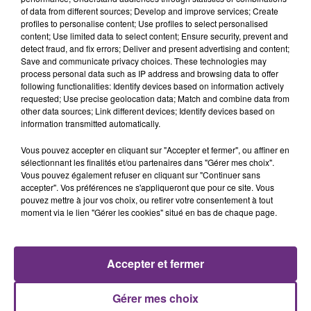
of data from different sources; Develop and improve services; Create
profiles to personalise content; Use profiles to select personalised
content; Use limited data to select content; Ensure security, prevent and
detect fraud, and fix errors; Deliver and present advertising and content;
Save and communicate privacy choices. These technologies may
process personal data such as IP address and browsing data to offer
following functionalities: Identify devices based on information actively
TEDDYBEAR
HARRY STYLES
requested; Use precise geolocation data; Match and combine data from
Chaussures Roses
Sign Of The Times
other data sources; Link different devices; Identify devices based on
information transmitted automatically.
11h43
11h43
11h40
11h40
Vous pouvez accepter en cliquant sur "Accepter et fermer", ou affiner en
sélectionnant les finalités et/ou partenaires dans "Gérer mes choix".
Vous pouvez également refuser en cliquant sur "Continuer sans
accepter". Vos préférences ne s'appliqueront que pour ce site. Vous
pouvez mettre à jour vos choix, ou retirer votre consentement à tout
moment via le lien "Gérer les cookies" situé en bas de chaque page.
Accepter et fermer
TAME IMPALA & JENNIE
SANTA
Dracula
Recommence-Moi
Gérer mes choix