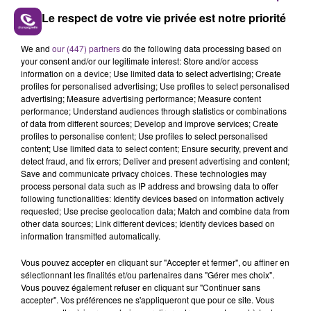
Le respect de votre vie privée est notre priorité
We and
our (447) partners
do the following data processing based on
LE MAGASIN JOUÉCLUB DE REIMS FERME
your consent and/or our legitimate interest: Store and/or access
SES PORTES
information on a device; Use limited data to select advertising; Create
profiles for personalised advertising; Use profiles to select personalised
C'était l'une des institutions du centre-ville
advertising; Measure advertising performance; Measure content
rémois. Le magasin JouéClub est contraint de
performance; Understand audiences through statistics or combinations
of data from different sources; Develop and improve services; Create
fermer ses portes.
TITRES DIFFUSÉS
profiles to personalise content; Use profiles to select personalised
content; Use limited data to select content; Ensure security, prevent and
detect fraud, and fix errors; Deliver and present advertising and content;
Save and communicate privacy choices. These technologies may
3h57
3h57
3h55
3h55
process personal data such as IP address and browsing data to offer
following functionalities: Identify devices based on information actively
requested; Use precise geolocation data; Match and combine data from
other data sources; Link different devices; Identify devices based on
information transmitted automatically.
Vous pouvez accepter en cliquant sur "Accepter et fermer", ou affiner en
sélectionnant les finalités et/ou partenaires dans "Gérer mes choix".
Vous pouvez également refuser en cliquant sur "Continuer sans
accepter". Vos préférences ne s'appliqueront que pour ce site. Vous