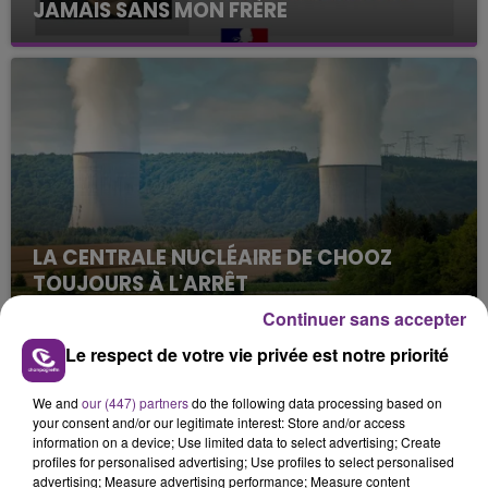
JAMAIS SANS MON FRÈRE
Julien Fourel n'a plus donné signé de vie depuis 5
mois. Sa sœur poursuit ses recherches pour le
retrouver.
LA CENTRALE NUCLÉAIRE DE CHOOZ
TOUJOURS À L'ARRÊT
Cela fait déjà une semaine que la centrale
Continuer sans accepter
nucléaire ardennaise est à l'arrêt. Une situation
Le respect de votre vie privée est notre priorité
justifiée par la sécheresse intense qui est toujours
TITRES DIFFUSÉS
présente.
We and
our (447) partners
do the following data processing based on
your consent and/or our legitimate interest: Store and/or access
information on a device; Use limited data to select advertising; Create
11h33
11h33
11h27
11h27
profiles for personalised advertising; Use profiles to select personalised
advertising; Measure advertising performance; Measure content