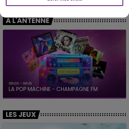
Stupid Song
Wannabe
A L'ANTENNE
19h00 - 19h15
LA POP MACHINE - CHAMPAGNE FM
LES JEUX