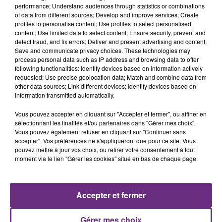
performance; Understand audiences through statistics or combinations
of data from different sources; Develop and improve services; Create
profiles to personalise content; Use profiles to select personalised
content; Use limited data to select content; Ensure security, prevent and
detect fraud, and fix errors; Deliver and present advertising and content;
Save and communicate privacy choices. These technologies may
process personal data such as IP address and browsing data to offer
following functionalities: Identify devices based on information actively
requested; Use precise geolocation data; Match and combine data from
TEDDY SWIMS
FRERO DELAVEGA
other data sources; Link different devices; Identify devices based on
Mr Know It All
Sweet Darling
information transmitted automatically.
Vous pouvez accepter en cliquant sur "Accepter et fermer", ou affiner en
11h24
11h24
11h21
11h21
sélectionnant les finalités et/ou partenaires dans "Gérer mes choix".
Vous pouvez également refuser en cliquant sur "Continuer sans
accepter". Vos préférences ne s'appliqueront que pour ce site. Vous
pouvez mettre à jour vos choix, ou retirer votre consentement à tout
moment via le lien "Gérer les cookies" situé en bas de chaque page.
Accepter et fermer
OLIVIA RODRIGO
SPICE GIRLS
Gérer mes choix