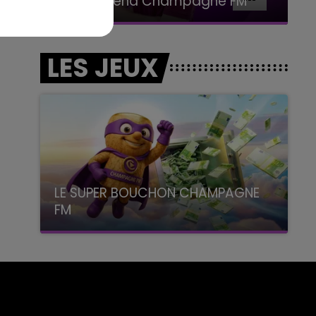
Le week-end Champagne FM
LES JEUX
LE SUPER BOUCHON CHAMPAGNE
FM
avec La Famille Champagne FM, à 8H10