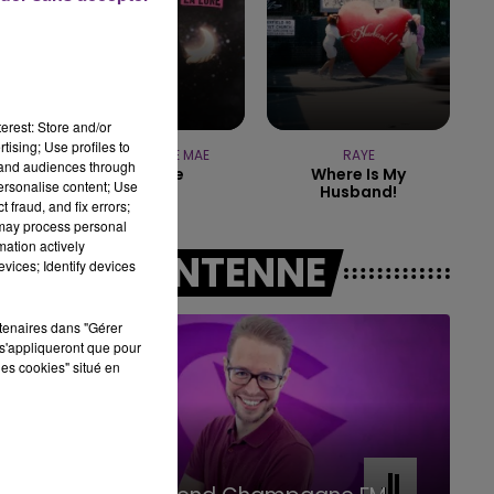
7h00 - 11h00
BEST OF
erest: Store and/or
tising; Use profiles to
CHRISTOPHE MAE
RAYE
tand audiences through
La Lune
Where Is My
personalise content; Use
Husband!
 fraud, and fix errors;
 may process personal
mation actively
A L'ANTENNE
vices; Identify devices
rtenaires dans "Gérer
s'appliqueront que pour
les cookies" situé en
11h00 - 16h00