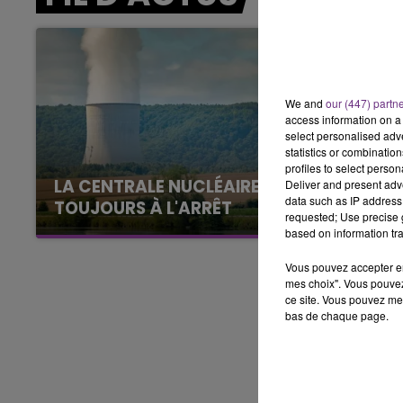
11h00 - 16h00
LE WEEK-END CHAMPAGNE FM
We and
our (447) partn
access information on a 
select personalised ad
statistics or combinatio
profiles to select person
LA CENTRALE NUCLÉAIRE DE CHOOZ
Deliver and present adv
data such as IP address 
TOUJOURS À L'ARRÊT
requested; Use precise g
Cela fait déjà une semaine que la centrale
based on information tra
nucléaire ardennaise est à l'arrêt. Une situation
Vous pouvez accepter en 
justifiée par la sécheresse intense qui est
mes choix". Vous pouvez
toujours présente.
ce site. Vous pouvez met
bas de chaque page.
16h00 - 20h00