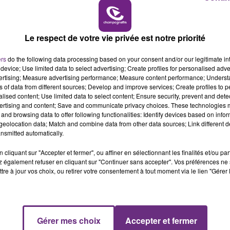
16h00 - 20h00
LE WEEK-END CHAMPAGNE FM
Le respect de votre vie privée est notre priorité
ers
do the following data processing based on your consent and/or our legitimate int
device; Use limited data to select advertising; Create profiles for personalised adver
vertising; Measure advertising performance; Measure content performance; Unders
ns of data from different sources; Develop and improve services; Create profiles to 
alised content; Use limited data to select content; Ensure security, prevent and detect
LE MAGASIN JOUÉCLUB DE REIMS FERME
ertising and content; Save and communicate privacy choices. These technologies
and browsing data to offer following functionalities: Identify devices based on infor
SES PORTES
eolocation data; Match and combine data from other data sources; Link different de
C'était l'une des institutions du centre-ville
nsmitted automatically.
rémois. Le magasin JouéClub est contraint de
cliquant sur "Accepter et fermer", ou affiner en sélectionnant les finalités et/ou pa
fermer ses portes.
 également refuser en cliquant sur "Continuer sans accepter". Vos préférences ne 
tre à jour vos choix, ou retirer votre consentement à tout moment via le lien "Gérer 
Gérer mes choix
Accepter et fermer
7h00 - 11h00