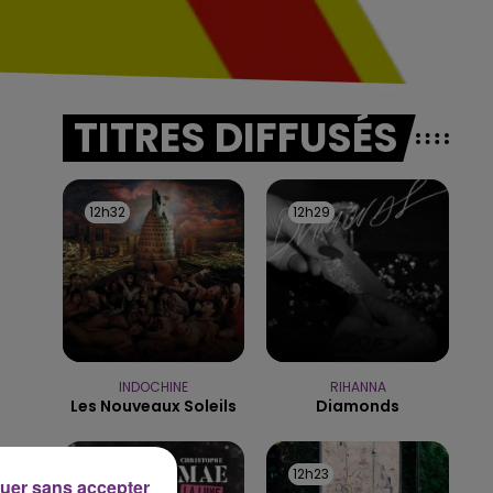
TITRES DIFFUSÉS
12h32
12h32
12h29
12h29
INDOCHINE
RIHANNA
Les Nouveaux Soleils
Diamonds
12h26
12h26
12h23
12h23
uer sans accepter