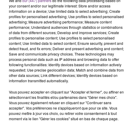
We and
our (447) partners
do the following data processing based on
rémois. Le magasin JouéClub est contraint de
your consent and/or our legitimate interest: Store and/or access
information on a device; Use limited data to select advertising; Create
fermer ses portes.
TITRES DIFFUSÉS
profiles for personalised advertising; Use profiles to select personalised
advertising; Measure advertising performance; Measure content
performance; Understand audiences through statistics or combinations
of data from different sources; Develop and improve services; Create
22h17
22h17
22h13
22h13
profiles to personalise content; Use profiles to select personalised
content; Use limited data to select content; Ensure security, prevent and
detect fraud, and fix errors; Deliver and present advertising and content;
Save and communicate privacy choices. These technologies may
process personal data such as IP address and browsing data to offer
following functionalities: Identify devices based on information actively
requested; Use precise geolocation data; Match and combine data from
other data sources; Link different devices; Identify devices based on
information transmitted automatically.
Vous pouvez accepter en cliquant sur "Accepter et fermer", ou affiner en
ORELSAN
TAYLOR SWIFT
sélectionnant les finalités et/ou partenaires dans "Gérer mes choix".
Ailleurs
Elizabeth Taylor
Vous pouvez également refuser en cliquant sur "Continuer sans
accepter". Vos préférences ne s'appliqueront que pour ce site. Vous
pouvez mettre à jour vos choix, ou retirer votre consentement à tout
22h10
22h10
22h08
22h08
moment via le lien "Gérer les cookies" situé en bas de chaque page.