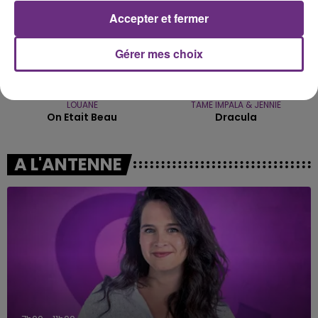
Accepter et fermer
Gérer mes choix
LOUANE
TAME IMPALA & JENNIE
On Etait Beau
Dracula
A L'ANTENNE