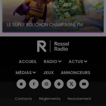
LE SUPER BOUCHON CHAMPAGNE FM
avec La Famille Champagne FM, à 8H10
ACCUEIL
RADIO
ACTUS
MÉDIAS
JEUX
ANNONCEURS
Contacts
Règlements
Recrutement