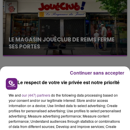
présente.
LE MAGASIN JOUÉCLUB DE REIMS FERME
SES PORTES
C'était l'une des institutions du centre-ville
rémois. Le magasin JouéClub est contraint de
fermer ses portes.
TITRES DIFFUSÉS
Continuer sans accepter
Le respect de votre vie privée est notre priorité
13h57
13h57
13h49
13h49
We and
our (447) partners
do the following data processing based on
your consent and/or our legitimate interest: Store and/or access
information on a device; Use limited data to select advertising; Create
profiles for personalised advertising; Use profiles to select personalised
advertising; Measure advertising performance; Measure content
performance; Understand audiences through statistics or combinations
of data from different sources; Develop and improve services; Create