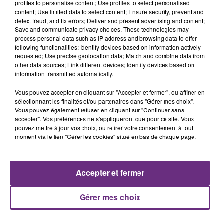
profiles to personalise content; Use profiles to select personalised
content; Use limited data to select content; Ensure security, prevent and
detect fraud, and fix errors; Deliver and present advertising and content;
Save and communicate privacy choices. These technologies may
ALEX WARREN
HOSHI
process personal data such as IP address and browsing data to offer
Ordinary
Ta Mariniere
following functionalities: Identify devices based on information actively
requested; Use precise geolocation data; Match and combine data from
13h46
13h46
13h42
13h42
other data sources; Link different devices; Identify devices based on
information transmitted automatically.
Vous pouvez accepter en cliquant sur "Accepter et fermer", ou affiner en
sélectionnant les finalités et/ou partenaires dans "Gérer mes choix".
Vous pouvez également refuser en cliquant sur "Continuer sans
accepter". Vos préférences ne s'appliqueront que pour ce site. Vous
pouvez mettre à jour vos choix, ou retirer votre consentement à tout
moment via le lien "Gérer les cookies" situé en bas de chaque page.
ARIANA GRANDE
GIMS
Accepter et fermer
Hate That I Made You Love
Est-Ce Que Tu M'aimes ?
Me
Gérer mes choix
A L'ANTENNE