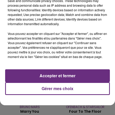
Save and communicate privacy choices. These technologies may
process personal data such as IP address and browsing data to offer
LE MAGASIN JOUÉCLUB DE REIMS FERME
following functionalities: Identify devices based on information actively
requested; Use precise geolocation data; Match and combine data from
SES PORTES
other data sources; Link different devices; Identify devices based on
C'était l'une des institutions du centre-ville
information transmitted automatically.
rémois. Le magasin JouéClub est contraint de
Vous pouvez accepter en cliquant sur "Accepter et fermer", ou affiner en
fermer ses portes.
TITRES DIFFUSÉS
sélectionnant les finalités et/ou partenaires dans "Gérer mes choix".
Vous pouvez également refuser en cliquant sur "Continuer sans
accepter". Vos préférences ne s'appliqueront que pour ce site. Vous
pouvez mettre à jour vos choix, ou retirer votre consentement à tout
3h22
3h22
3h19
3h19
moment via le lien "Gérer les cookies" situé en bas de chaque page.
Accepter et fermer
Gérer mes choix
BRUNO MARS
OFENBACH & STARSAILOR
Marry You
Four To The Floor