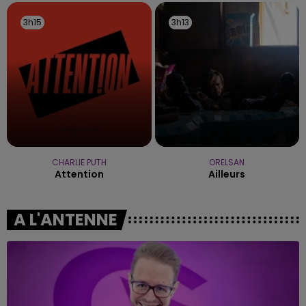
3h15
3h15
3h13
3h13
CHARLIE PUTH
ORELSAN
Attention
Ailleurs
A L'ANTENNE