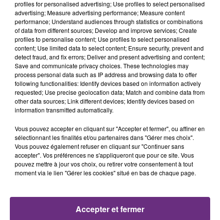
profiles for personalised advertising; Use profiles to select personalised
advertising; Measure advertising performance; Measure content
15h44
15h44
15h42
15h42
performance; Understand audiences through statistics or combinations
of data from different sources; Develop and improve services; Create
profiles to personalise content; Use profiles to select personalised
content; Use limited data to select content; Ensure security, prevent and
detect fraud, and fix errors; Deliver and present advertising and content;
Save and communicate privacy choices. These technologies may
process personal data such as IP address and browsing data to offer
following functionalities: Identify devices based on information actively
requested; Use precise geolocation data; Match and combine data from
other data sources; Link different devices; Identify devices based on
information transmitted automatically.
KELLY CLARKSON
JULIEN LIEB
Stronger
Dis-Moi Ou
Vous pouvez accepter en cliquant sur "Accepter et fermer", ou affiner en
sélectionnant les finalités et/ou partenaires dans "Gérer mes choix".
15h38
15h38
15h36
15h36
Vous pouvez également refuser en cliquant sur "Continuer sans
accepter". Vos préférences ne s'appliqueront que pour ce site. Vous
pouvez mettre à jour vos choix, ou retirer votre consentement à tout
moment via le lien "Gérer les cookies" situé en bas de chaque page.
Accepter et fermer