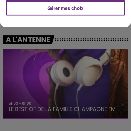
Gérer mes choix
NELLY FURTADO
ALEX WARREN
Say It Right
Fever Dream
A L'ANTENNE
5h00 - 6h00
LE BEST OF DE LA FAMILLE CHAMPAGNE FM