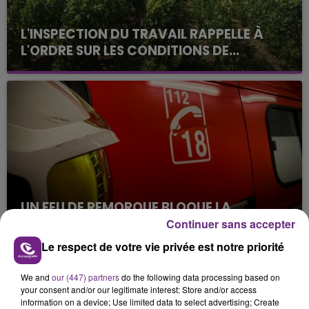
L'INSPECTION DU TRAVAIL RAPPELLE À
L'ORDRE SUR LES CONDITIONS DE...
Alors que les dates de début des vendange 2026
s'est avéré être plus précoce que prévu,
l'inspection du Travail en profite pour rappeler
les conditions de...
UN FEU DE REMORQUE BLOQUE LA
CIRCULATION DANS LES ARDENNES
Continuer sans accepter
Un feu de remorque s'est déclaré ce mercredi en
Le respect de votre vie privée est notre priorité
fin de matinée sur l'A34.
We and
our (447) partners
do the following data processing based on
TITRES DIFFUSÉS
your consent and/or our legitimate interest: Store and/or access
information on a device; Use limited data to select advertising; Create