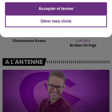
Accepter et fermer
Gérer mes choix
TEDDYBEAR
JAMES MORRISON FEAT. NELLY
Chaussures Roses
FURTADO
Broken Strings
A L'ANTENNE