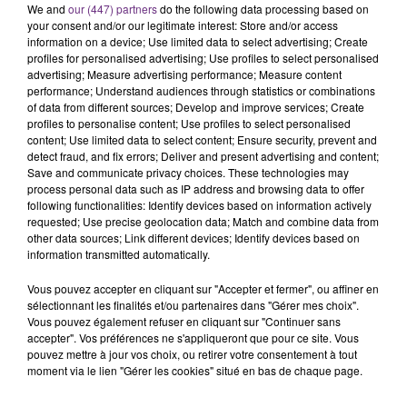
We and
our (447) partners
do the following data processing based on
nucléaire ardennaise est à l'arrêt. Une situation
your consent and/or our legitimate interest: Store and/or access
justifiée par la sécheresse intense qui est toujours
information on a device; Use limited data to select advertising; Create
TITRES DIFFUSÉS
profiles for personalised advertising; Use profiles to select personalised
présente.
advertising; Measure advertising performance; Measure content
performance; Understand audiences through statistics or combinations
of data from different sources; Develop and improve services; Create
21h38
21h38
21h34
21h34
profiles to personalise content; Use profiles to select personalised
content; Use limited data to select content; Ensure security, prevent and
detect fraud, and fix errors; Deliver and present advertising and content;
Save and communicate privacy choices. These technologies may
process personal data such as IP address and browsing data to offer
following functionalities: Identify devices based on information actively
requested; Use precise geolocation data; Match and combine data from
other data sources; Link different devices; Identify devices based on
information transmitted automatically.
Vous pouvez accepter en cliquant sur "Accepter et fermer", ou affiner en
TEDDY SWIMS
CAPITAL CITIES
sélectionnant les finalités et/ou partenaires dans "Gérer mes choix".
Mr Know It All
Safe And Sound
Vous pouvez également refuser en cliquant sur "Continuer sans
accepter". Vos préférences ne s'appliqueront que pour ce site. Vous
21h31
21h31
21h26
21h26
pouvez mettre à jour vos choix, ou retirer votre consentement à tout
moment via le lien "Gérer les cookies" situé en bas de chaque page.