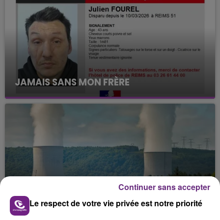
JAMAIS SANS MON FRÈRE
Julien Fourel n'a plus donné signé de vie depuis 5
mois. Sa sœur poursuit ses recherches pour le
retrouver.
Continuer sans accepter
LA CENTRALE NUCLÉAIRE DE CHOOZ
Le respect de votre vie privée est notre priorité
TOUJOURS À L'ARRÊT
Cela fait déjà une semaine que la centrale