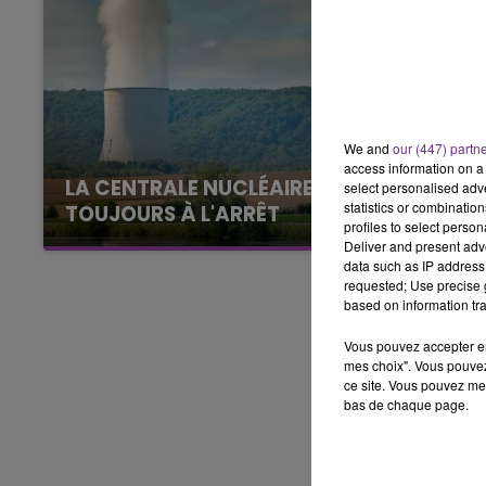
7h00 - 12h00
LE WEEK-END CHAMPAGNE FM
We and
our (447) partn
access information on a 
LA CENTRALE NUCLÉAIRE DE CHOOZ
select personalised ad
statistics or combinatio
TOUJOURS À L'ARRÊT
profiles to select person
Cela fait déjà une semaine que la centrale
Deliver and present adv
nucléaire ardennaise est à l'arrêt. Une situation
data such as IP address 
requested; Use precise g
justifiée par la sécheresse intense qui est
based on information tra
toujours présente.
Vous pouvez accepter en 
mes choix". Vous pouvez
ce site. Vous pouvez met
bas de chaque page.