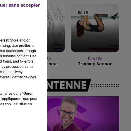
uer sans accepter
7h00 - 12h00
15h42
15h42
15h39
15h39
LE WEEK-END CHAMPAGNE FM
erest: Store and/or
tising; Use profiles to
tand audiences through
personalise content; Use
MANON LISA
DUA LIPA
 fraud, and fix errors;
Le Petit Pecheur
Training Season
 may process personal
mation actively
vices; Identify devices
A L'ANTENNE
rtenaires dans "Gérer
s'appliqueront que pour
les cookies" situé en