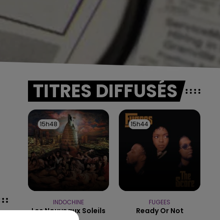
TITRES DIFFUSÉS
15h48
15h48
15h44
15h44
INDOCHINE
FUGEES
Les Nouveaux Soleils
Ready Or Not