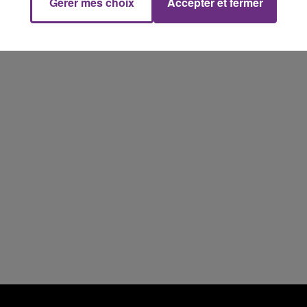
Gérer mes choix
Accepter et fermer
7h00 - 12h00
M
LE WEEK-END CHAMPAGNE FM