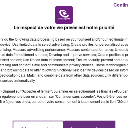
Contin
16h00 - 20h00
LE WEEK-END CHAMPAGNE FM
Le respect de votre vie privée est notre priorité
ers
do the following data processing based on your consent and/or our legitimate int
device; Use limited data to select advertising; Create profiles for personalised adver
LE MAGASIN JOUÉCLUB DE REIMS FERME
vertising; Measure advertising performance; Measure content performance; Unders
ns of data from different sources; Develop and improve services; Create profiles to 
SES PORTES
alised content; Use limited data to select content; Ensure security, prevent and detect
C'était l'une des institutions du centre-ville
ertising and content; Save and communicate privacy choices. These technologies
rémois. Le magasin JouéClub est contraint de
and browsing data to offer following functionalities: Identify devices based on infor
eolocation data; Match and combine data from other data sources; Link different de
fermer ses portes.
nsmitted automatically.
cliquant sur "Accepter et fermer", ou affiner en sélectionnant les finalités et/ou pa
 également refuser en cliquant sur "Continuer sans accepter". Vos préférences ne 
tre à jour vos choix, ou retirer votre consentement à tout moment via le lien "Gérer 