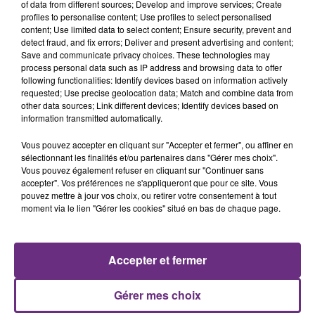
of data from different sources; Develop and improve services; Create
profiles to personalise content; Use profiles to select personalised
content; Use limited data to select content; Ensure security, prevent and
detect fraud, and fix errors; Deliver and present advertising and content;
Save and communicate privacy choices. These technologies may
process personal data such as IP address and browsing data to offer
following functionalities: Identify devices based on information actively
AMIR
ALEX WARREN
requested; Use precise geolocation data; Match and combine data from
On Dirait
Fever Dream
other data sources; Link different devices; Identify devices based on
information transmitted automatically.
1h34
1h34
1h29
1h29
Vous pouvez accepter en cliquant sur "Accepter et fermer", ou affiner en
sélectionnant les finalités et/ou partenaires dans "Gérer mes choix".
Vous pouvez également refuser en cliquant sur "Continuer sans
accepter". Vos préférences ne s'appliqueront que pour ce site. Vous
pouvez mettre à jour vos choix, ou retirer votre consentement à tout
moment via le lien "Gérer les cookies" situé en bas de chaque page.
Accepter et fermer
GIMS
LADY GAGA
Soleil
Bad Romance
Gérer mes choix