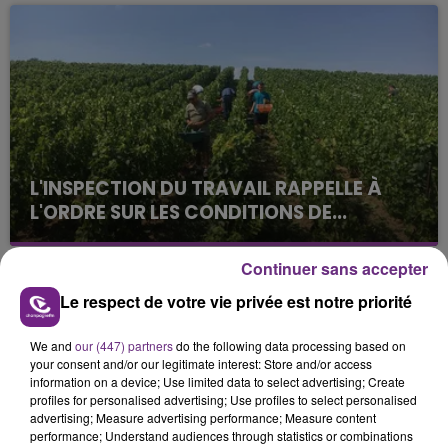
août dans la commune de Montgueux (Aube). Du
jamais vu !
L'INSPECTION DU TRAVAIL RAPPELLE À
L'ORDRE SUR LES CONDITIONS DE...
Alors que les dates de début des vendange 2026
s'est avéré être plus précoce que prévu,
Continuer sans accepter
l'inspection du Travail en profite pour rappeler
TITRES DIFFUSÉS
Le respect de votre vie privée est notre priorité
les conditions de...
We and
our (447) partners
do the following data processing based on
1h39
1h39
1h36
1h36
your consent and/or our legitimate interest: Store and/or access
information on a device; Use limited data to select advertising; Create
profiles for personalised advertising; Use profiles to select personalised
advertising; Measure advertising performance; Measure content
performance; Understand audiences through statistics or combinations