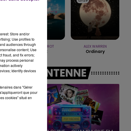
12h35
12h35
12h29
12h29
15h00 - 19h00
LE CLUB CHAMPAGNE FM
erest: Store and/or
tising; Use profiles to
tand audiences through
JEREMY FREROT
ALEX WARREN
personalise content; Use
Frerot
Ordinary
 fraud, and fix errors;
 may process personal
mation actively
A L'ANTENNE
vices; Identify devices
rtenaires dans "Gérer
s'appliqueront que pour
les cookies" situé en
19h00 - 19h15