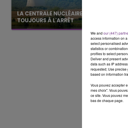
10h00 - 14h00
LA CENTRALE NUCLÉAIRE DE CHOOZ
LE TICKET DE CAISSE
TOUJOURS À L'ARRÊT
Cela fait déjà une semaine que la centrale
We and
our (447) partn
nucléaire ardennaise est à l'arrêt. Une situation
access information on a 
justifiée par la sécheresse intense qui est
select personalised ad
toujours présente.
statistics or combinatio
profiles to select person
Deliver and present adv
data such as IP address 
requested; Use precise g
based on information tra
Vous pouvez accepter en 
mes choix". Vous pouvez
ce site. Vous pouvez met
bas de chaque page.
14h00 - 15h00