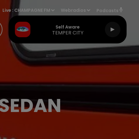
Live :
CHAMPAGNE FM
Webradios
Podcasts
Self Aware
TEMPER CITY
 SEDAN