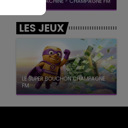
LA POP MACHINE - CHAMPAGNE FM
LES JEUX
LE SUPER BOUCHON CHAMPAGNE
FM
avec La Famille Champagne FM, à 8H10