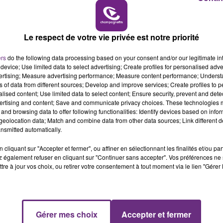
14h00 - 15h00
LE MAGASIN JOUÉCLUB DE REIMS FERME
LA RADIO POP
SES PORTES
Le respect de votre vie privée est notre priorité
C'était l'une des institutions du centre-ville
ers
do the following data processing based on your consent and/or our legitimate int
rémois. Le magasin JouéClub est contraint de
device; Use limited data to select advertising; Create profiles for personalised adver
fermer ses portes.
vertising; Measure advertising performance; Measure content performance; Unders
ns of data from different sources; Develop and improve services; Create profiles to 
alised content; Use limited data to select content; Ensure security, prevent and detect
ertising and content; Save and communicate privacy choices. These technologies
and browsing data to offer following functionalities: Identify devices based on infor
eolocation data; Match and combine data from other data sources; Link different de
nsmitted automatically.
cliquant sur "Accepter et fermer", ou affiner en sélectionnant les finalités et/ou pa
 également refuser en cliquant sur "Continuer sans accepter". Vos préférences ne 
tre à jour vos choix, ou retirer votre consentement à tout moment via le lien "Gérer 
Gérer mes choix
Accepter et fermer
15h00 - 19h00