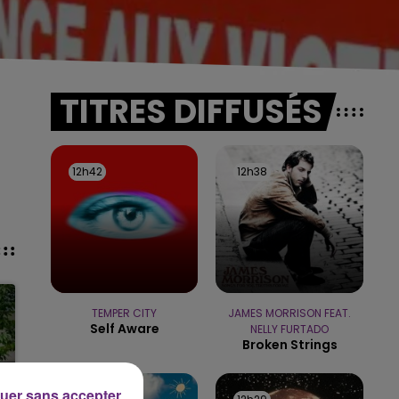
TITRES DIFFUSÉS
12h42
12h42
12h38
12h38
TEMPER CITY
JAMES MORRISON FEAT.
Self Aware
NELLY FURTADO
Broken Strings
uer sans accepter