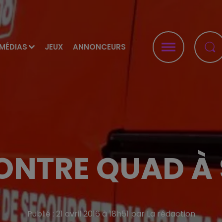
MÉDIAS
JEUX
ANNONCEURS
ONTRE QUAD À
Publié : 21 avril 2016 à 18h51 par La rédaction