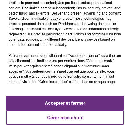
profiles to personalise content; Use profiles to select personalised
content; Use limited data to select content; Ensure security, prevent and
detect fraud, and fix errors; Deliver and present advertising and content;
Save and communicate privacy choices. These technologies may
process personal data such as IP address and browsing data to offer
BEBE REXHA
LINKIN PARK
following functionalities: Identify devices based on information actively
New Religion
Lost
requested; Use precise geolocation data; Match and combine data from
other data sources; Link different devices; Identify devices based on
information transmitted automatically.
15h18
15h18
15h10
15h10
Vous pouvez accepter en cliquant sur "Accepter et fermer", ou affiner en
sélectionnant les finalités et/ou partenaires dans "Gérer mes choix".
Vous pouvez également refuser en cliquant sur "Continuer sans
accepter". Vos préférences ne s'appliqueront que pour ce site. Vous
pouvez mettre à jour vos choix, ou retirer votre consentement à tout
moment via le lien "Gérer les cookies" situé en bas de chaque page.
Accepter et fermer
ORIA
Cats On Trees
Soiree Mondaine
Sirens Call
Gérer mes choix
A L'ANTENNE