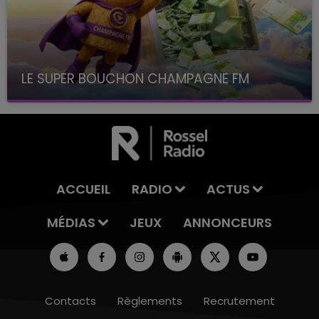
LE SUPER BOUCHON CHAMPAGNE FM
avec La Famille Champagne FM, à 8H10
ACCUEIL
RADIO
ACTUS
MÉDIAS
JEUX
ANNONCEURS
Contacts
Règlements
Recrutement