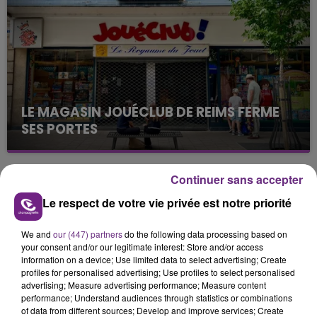
justifiée par la sécheresse intense qui est toujours
présente.
LE MAGASIN JOUÉCLUB DE REIMS FERME
SES PORTES
C'était l'une des institutions du centre-ville
rémois. Le magasin JouéClub est contraint de
Continuer sans accepter
fermer ses portes.
TITRES DIFFUSÉS
Le respect de votre vie privée est notre priorité
We and
our (447) partners
do the following data processing based on
15h24
15h24
15h21
15h21
your consent and/or our legitimate interest: Store and/or access
information on a device; Use limited data to select advertising; Create
profiles for personalised advertising; Use profiles to select personalised
advertising; Measure advertising performance; Measure content
performance; Understand audiences through statistics or combinations
of data from different sources; Develop and improve services; Create