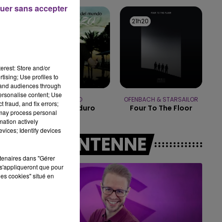
10h00 - 14h00
uer sans accepter
LE TICKET DE CAISSE
21h23
21h23
21h20
21h20
erest: Store and/or
tising; Use profiles to
tand audiences through
personalise content; Use
LUCENZO
OFENBACH & STARSAILOR
 fraud, and fix errors;
Danza Kuduro
Four To The Floor
 may process personal
mation actively
vices; Identify devices
A L'ANTENNE
rtenaires dans "Gérer
s'appliqueront que pour
les cookies" situé en