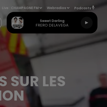
Live :
CHAMPAGNE FM
Webradios
Podcasts
Sweet Darling
FRERO DELAVEGA
 SUR LES
ION