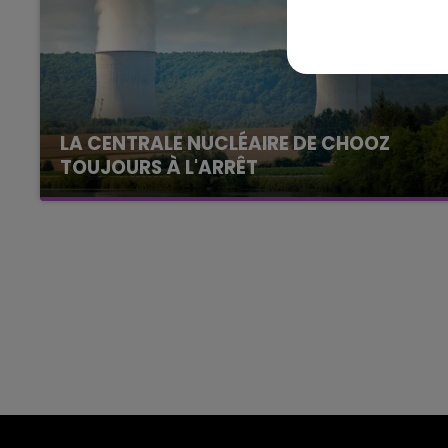
10h00 - 14h00
LE TICKET DE CAISSE
LA CENTRALE NUCLÉAIRE DE CHOOZ
TOUJOURS À L'ARRÊT
Cela fait déjà une semaine que la centrale
nucléaire ardennaise est à l'arrêt. Une situation
justifiée par la sécheresse intense qui est
toujours présente.