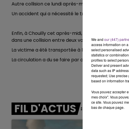
LE BEST OF DE LA FAMILLE
Autre collision ce lundi après-midi entre deux véhic
CHAMPAGNE FM
Un accident qui a nécessité le transporté d’un blessé
Enfin, à Chouilly cet après-midi, en direction d’Epe
dans une collision entre deux voitures.
We and
our (447) partn
access information on a 
La victime a été transportée à l’hôpital d’Epernay.
select personalised ad
statistics or combinatio
La circulation a du se faire par alternat le temps de 
profiles to select person
Deliver and present adv
data such as IP address 
requested; Use precise g
based on information tra
Vous pouvez accepter en 
mes choix". Vous pouvez
ce site. Vous pouvez met
FIL D'ACTUS
bas de chaque page.