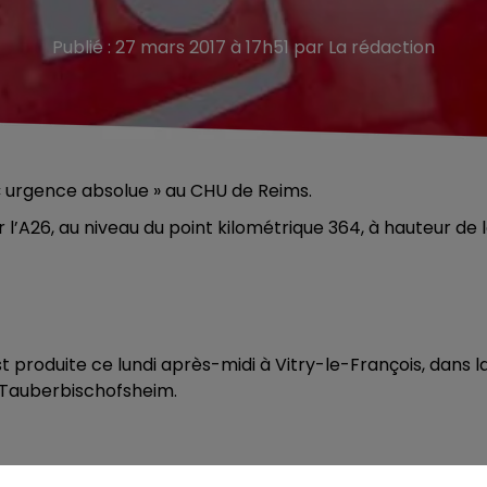
Publié : 27 mars 2017 à 17h51 par La rédaction
 urgence absolue » au CHU de Reims.
 l’A26, au niveau du point kilométrique 364, à hauteur de 
st produite ce lundi après-midi à Vitry-le-François, dans l
e Tauberbischofsheim.