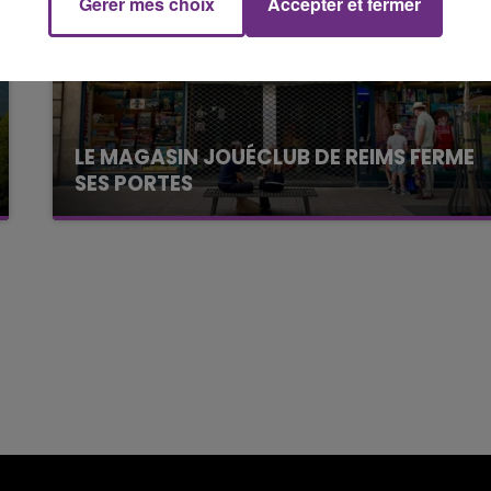
Gérer mes choix
Accepter et fermer
14h00 - 15h00
La Radio Pop
LE MAGASIN JOUÉCLUB DE REIMS FERME
SES PORTES
C'était l'une des institutions du centre-ville
rémois. Le magasin JouéClub est contraint de
fermer ses portes.