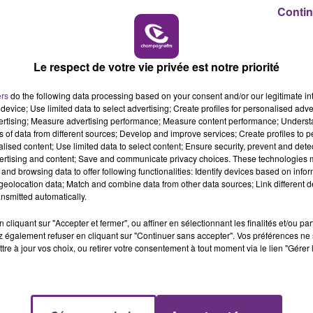
ules, rue Carnot à Mareuil-sur-Ay, dans la Marne.
6h00 - 10h00
Contin
LA FAMILLE
 léger à l’hôpital.
Le respect de votre vie privée est notre priorité
rnay, sur la D40, une personne a été blessée légèrement
ers
do the following data processing based on your consent and/or our legitimate int
device; Use limited data to select advertising; Create profiles for personalised adver
vertising; Measure advertising performance; Measure content performance; Unders
ns of data from different sources; Develop and improve services; Create profiles to 
l'intervention des secours.
alised content; Use limited data to select content; Ensure security, prevent and detect
ertising and content; Save and communicate privacy choices. These technologies
and browsing data to offer following functionalities: Identify devices based on infor
eolocation data; Match and combine data from other data sources; Link different de
nsmitted automatically.
cliquant sur "Accepter et fermer", ou affiner en sélectionnant les finalités et/ou pa
 également refuser en cliquant sur "Continuer sans accepter". Vos préférences ne 
tre à jour vos choix, ou retirer votre consentement à tout moment via le lien "Gérer 