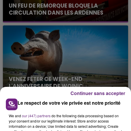
UN FEU DE REMORQUE BLOQUE LA
CIRCULATION DANS LES ARDENNES
Un feu de remorque s'est déclaré ce mercredi en
fin de matinée sur l'A34.
VENEZ FÊTER CE WEEK-END
L'ANNIVERSAIRE DE WOINIC
Continuer sans accepter
Ce samedi 8 août sera un grand jour :
l'anniversaire du plus gros sanglier du monde.
Le respect de votre vie privée est notre priorité
Une fête est donc organisée et vous êtes tous
TITRES DIFFUSÉS
conviés !
We and
our (447) partners
do the following data processing based on
your consent and/or our legitimate interest: Store and/or access
information on a device; Use limited data to select advertising; Create
13h08
13h08
13h04
13h04