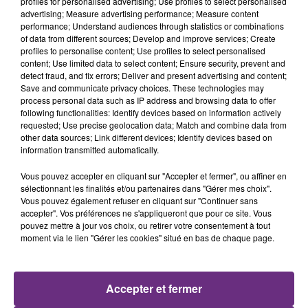
profiles for personalised advertising; Use profiles to select personalised
advertising; Measure advertising performance; Measure content
performance; Understand audiences through statistics or combinations
of data from different sources; Develop and improve services; Create
profiles to personalise content; Use profiles to select personalised
content; Use limited data to select content; Ensure security, prevent and
detect fraud, and fix errors; Deliver and present advertising and content;
Save and communicate privacy choices. These technologies may
process personal data such as IP address and browsing data to offer
following functionalities: Identify devices based on information actively
requested; Use precise geolocation data; Match and combine data from
other data sources; Link different devices; Identify devices based on
CHRISTOPHE MAE
ED SHEERAN
La Lune
Shape Of You
information transmitted automatically.
Vous pouvez accepter en cliquant sur "Accepter et fermer", ou affiner en
13h01
13h01
12h59
12h59
sélectionnant les finalités et/ou partenaires dans "Gérer mes choix".
Vous pouvez également refuser en cliquant sur "Continuer sans
accepter". Vos préférences ne s'appliqueront que pour ce site. Vous
pouvez mettre à jour vos choix, ou retirer votre consentement à tout
moment via le lien "Gérer les cookies" situé en bas de chaque page.
Accepter et fermer