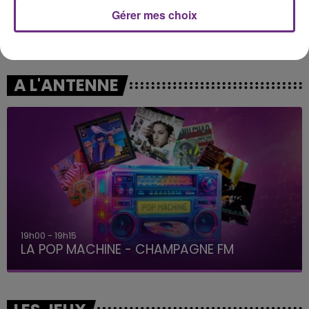
Gérer mes choix
ALEX WARREN
DJ GOJA & JASON DERULO &
Fever Dream
MELODY
Mi Chico
A L'ANTENNE
19h00 - 19h15
LA POP MACHINE - CHAMPAGNE FM