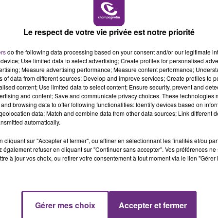
6h00 - 10h00
LA FAMILLE
Le respect de votre vie privée est notre priorité
ers
do the following data processing based on your consent and/or our legitimate int
device; Use limited data to select advertising; Create profiles for personalised adver
LE MAGASIN JOUÉCLUB DE REIMS FERME
vertising; Measure advertising performance; Measure content performance; Unders
SES PORTES
ns of data from different sources; Develop and improve services; Create profiles to 
alised content; Use limited data to select content; Ensure security, prevent and detect
C'était l'une des institutions du centre-ville
ertising and content; Save and communicate privacy choices. These technologies
rémois. Le magasin JouéClub est contraint de
and browsing data to offer following functionalities: Identify devices based on infor
fermer ses portes.
eolocation data; Match and combine data from other data sources; Link different de
nsmitted automatically.
cliquant sur "Accepter et fermer", ou affiner en sélectionnant les finalités et/ou pa
 également refuser en cliquant sur "Continuer sans accepter". Vos préférences ne 
tre à jour vos choix, ou retirer votre consentement à tout moment via le lien "Gérer 
10h00 - 14h00
Gérer mes choix
Accepter et fermer
LE TICKET DE CAISSE