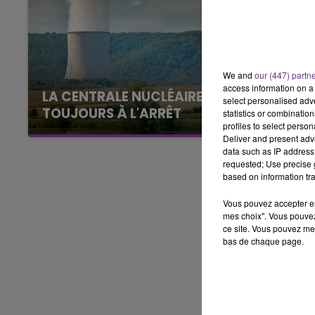
5h00 - 6h00
LE BEST OF DE LA FAMILLE
CHAMPAGNE FM
We and
our (447) partn
access information on a 
LA CENTRALE NUCLÉAIRE DE CHOOZ
select personalised ad
TOUJOURS À L'ARRÊT
statistics or combinatio
profiles to select person
Cela fait déjà une semaine que la centrale
Deliver and present adv
nucléaire ardennaise est à l'arrêt. Une situation
data such as IP address 
justifiée par la sécheresse intense qui est
requested; Use precise g
based on information tra
toujours présente.
Vous pouvez accepter en 
mes choix". Vous pouvez
ce site. Vous pouvez met
bas de chaque page.
LE
6h00 - 10h00
La Famille