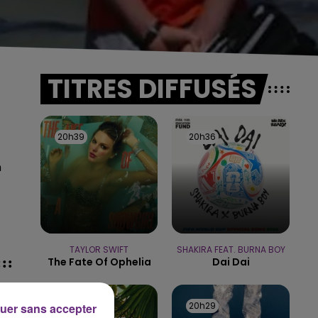
TITRES DIFFUSÉS
20h39
20h39
20h36
20h36
n
TAYLOR SWIFT
SHAKIRA FEAT. BURNA BOY
The Fate Of Ophelia
Dai Dai
20h32
20h32
20h29
20h29
uer sans accepter