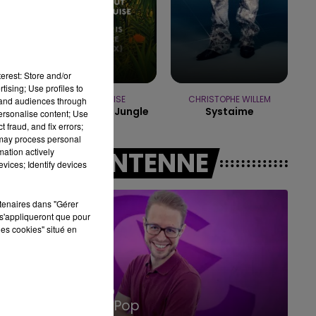
10h00 - 14h00
LE TICKET DE CAISSE
erest: Store and/or
tising; Use profiles to
EMMA LOUISE
CHRISTOPHE WILLEM
tand audiences through
My Head Is A Jungle
Systaime
personalise content; Use
 fraud, and fix errors;
 may process personal
mation actively
A L'ANTENNE
vices; Identify devices
rtenaires dans "Gérer
s'appliqueront que pour
les cookies" situé en
14h00 - 15h00
La Radio Pop