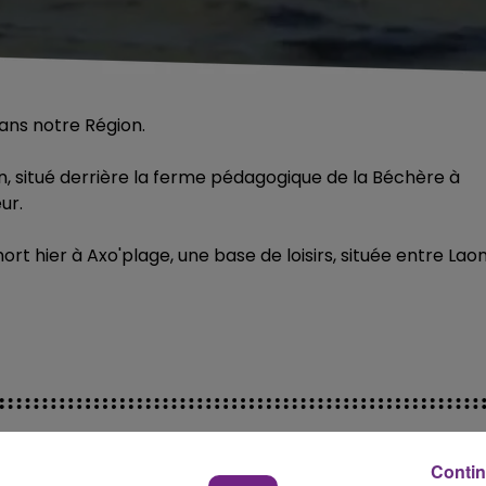
ans notre Région.
, situé derrière la ferme pédagogique de la Béchère à
ur.
rt hier à Axo'plage, une base de loisirs, située entre Lao
Contin