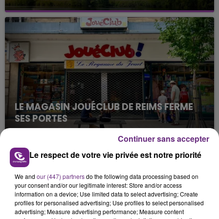
Cela fait déjà une semaine que la centrale
nucléaire ardennaise est à l'arrêt. Une situation
justifiée par la sécheresse intense qui est toujours
présente.
LE MAGASIN JOUÉCLUB DE REIMS FERME
SES PORTES
C'était l'une des institutions du centre-ville
Continuer sans accepter
rémois. Le magasin JouéClub est contraint de
fermer ses portes.
Le respect de votre vie privée est notre priorité
TITRES DIFFUSÉS
We and
our (447) partners
do the following data processing based on
your consent and/or our legitimate interest: Store and/or access
16h52
16h52
16h49
16h49
information on a device; Use limited data to select advertising; Create
profiles for personalised advertising; Use profiles to select personalised
advertising; Measure advertising performance; Measure content