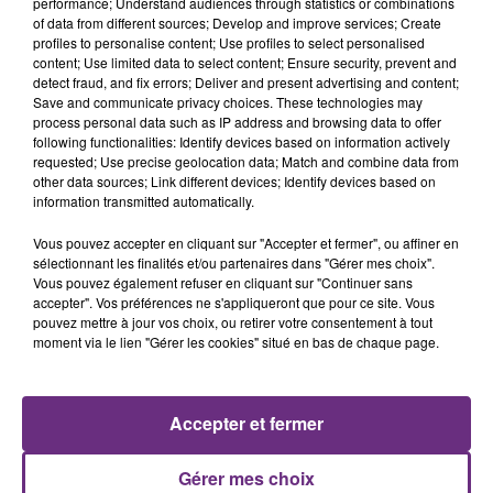
performance; Understand audiences through statistics or combinations
of data from different sources; Develop and improve services; Create
profiles to personalise content; Use profiles to select personalised
content; Use limited data to select content; Ensure security, prevent and
detect fraud, and fix errors; Deliver and present advertising and content;
Save and communicate privacy choices. These technologies may
process personal data such as IP address and browsing data to offer
following functionalities: Identify devices based on information actively
requested; Use precise geolocation data; Match and combine data from
TRYO
OLIVIA DEAN
other data sources; Link different devices; Identify devices based on
La Traversee
So Easy (to Fall In Love)
information transmitted automatically.
16h42
16h42
16h39
16h39
Vous pouvez accepter en cliquant sur "Accepter et fermer", ou affiner en
sélectionnant les finalités et/ou partenaires dans "Gérer mes choix".
Vous pouvez également refuser en cliquant sur "Continuer sans
accepter". Vos préférences ne s'appliqueront que pour ce site. Vous
pouvez mettre à jour vos choix, ou retirer votre consentement à tout
moment via le lien "Gérer les cookies" situé en bas de chaque page.
Accepter et fermer
GIMS
ALEX WARREN
Gérer mes choix
Est-Ce Que Tu M'aimes ?
Fever Dream