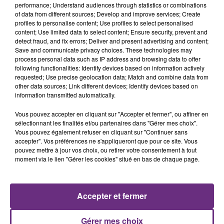
performance; Understand audiences through statistics or combinations
of data from different sources; Develop and improve services; Create
profiles to personalise content; Use profiles to select personalised
content; Use limited data to select content; Ensure security, prevent and
detect fraud, and fix errors; Deliver and present advertising and content;
Save and communicate privacy choices. These technologies may
process personal data such as IP address and browsing data to offer
following functionalities: Identify devices based on information actively
requested; Use precise geolocation data; Match and combine data from
DAVID GUETTA
MANON LISA
other data sources; Link different devices; Identify devices based on
Love Dont Let Me Go
Le Petit Pecheur
information transmitted automatically.
18h39
18h39
18h36
18h36
Vous pouvez accepter en cliquant sur "Accepter et fermer", ou affiner en
sélectionnant les finalités et/ou partenaires dans "Gérer mes choix".
Vous pouvez également refuser en cliquant sur "Continuer sans
accepter". Vos préférences ne s'appliqueront que pour ce site. Vous
pouvez mettre à jour vos choix, ou retirer votre consentement à tout
moment via le lien "Gérer les cookies" situé en bas de chaque page.
Accepter et fermer
ALEX WARREN
TEMPER CITY
Gérer mes choix
Carry You Home
Self Aware