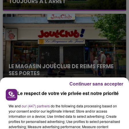
TOUJOURS À L'ARRÊT
Cela fait déjà une semaine que la centrale
nucléaire ardennaise est à l'arrêt. Une situation
justifiée par la sécheresse intense qui est toujours
présente.
LE MAGASIN JOUÉCLUB DE REIMS FERME
SES PORTES
C'était l'une des institutions du centre-ville
Continuer sans accepter
rémois. Le magasin JouéClub est contraint de
Le respect de votre vie privée est notre priorité
fermer ses portes.
TITRES DIFFUSÉS
We and
our (447) partners
do the following data processing based on
your consent and/or our legitimate interest: Store and/or access
information on a device; Use limited data to select advertising; Create
18h44
18h44
18h42
18h42
profiles for personalised advertising; Use profiles to select personalised
advertising; Measure advertising performance; Measure content