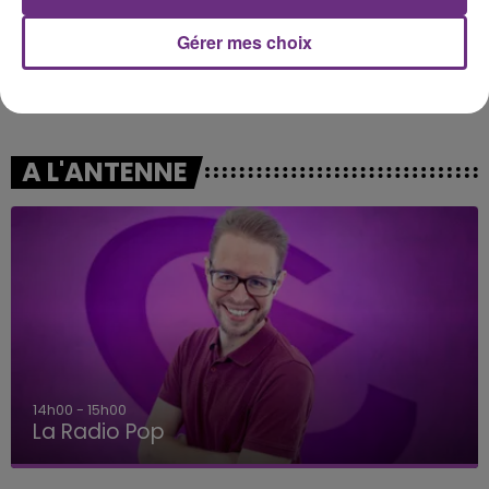
Gérer mes choix
TOVE LO & STROMAE
ROSALIA
Des Fleurs
La Perla
A L'ANTENNE
14h00 - 15h00
La Radio Pop