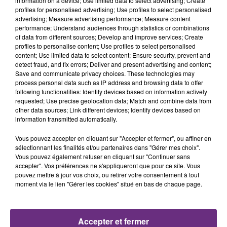
information on a device; Use limited data to select advertising; Create
profiles for personalised advertising; Use profiles to select personalised
advertising; Measure advertising performance; Measure content
23h01
23h01
22h58
22h58
performance; Understand audiences through statistics or combinations
of data from different sources; Develop and improve services; Create
profiles to personalise content; Use profiles to select personalised
content; Use limited data to select content; Ensure security, prevent and
detect fraud, and fix errors; Deliver and present advertising and content;
Save and communicate privacy choices. These technologies may
process personal data such as IP address and browsing data to offer
following functionalities: Identify devices based on information actively
requested; Use precise geolocation data; Match and combine data from
other data sources; Link different devices; Identify devices based on
information transmitted automatically.
SHAKIRA FEAT. BURNA BOY
NICO AND VINZ
Dai Dai
Am I Wrong
Vous pouvez accepter en cliquant sur "Accepter et fermer", ou affiner en
sélectionnant les finalités et/ou partenaires dans "Gérer mes choix".
Vous pouvez également refuser en cliquant sur "Continuer sans
22h54
22h54
22h51
22h51
accepter". Vos préférences ne s'appliqueront que pour ce site. Vous
pouvez mettre à jour vos choix, ou retirer votre consentement à tout
moment via le lien "Gérer les cookies" situé en bas de chaque page.
Accepter et fermer