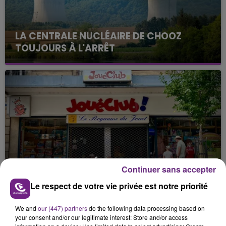
LA CENTRALE NUCLÉAIRE DE CHOOZ
TOUJOURS À L'ARRÊT
Cela fait déjà une semaine que la centrale
nucléaire ardennaise est à l'arrêt. Une situation
justifiée par la sécheresse intense qui est toujours
présente.
LE MAGASIN JOUÉCLUB DE REIMS FERME
Continuer sans accepter
SES PORTES
Le respect de votre vie privée est notre priorité
C'était l'une des institutions du centre-ville
rémois. Le magasin JouéClub est contraint de
We and
our (447) partners
do the following data processing based on
fermer ses portes.
TITRES DIFFUSÉS
your consent and/or our legitimate interest: Store and/or access