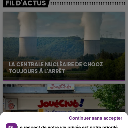
FIL D'ACTUS
LA CENTRALE NUCLÉAIRE DE CHOOZ
TOUJOURS À L'ARRÊT
Cela fait déjà une semaine que la centrale
nucléaire ardennaise est à l'arrêt. Une situation
justifiée par la sécheresse intense qui est toujours
présente.
Continuer sans accepter
Le respect de votre vie privée est notre priorité