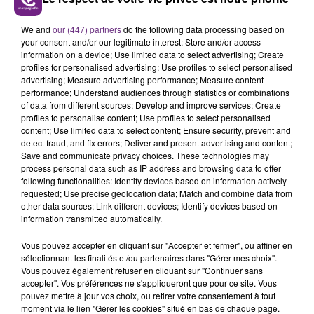
LE MAGASIN JOUÉCLUB DE REIMS FERME
We and
our (447) partners
do the following data processing based on
SES PORTES
your consent and/or our legitimate interest: Store and/or access
C'était l'une des institutions du centre-ville
information on a device; Use limited data to select advertising; Create
profiles for personalised advertising; Use profiles to select personalised
rémois. Le magasin JouéClub est contraint de
advertising; Measure advertising performance; Measure content
fermer ses portes.
performance; Understand audiences through statistics or combinations
TITRES DIFFUSÉS
of data from different sources; Develop and improve services; Create
profiles to personalise content; Use profiles to select personalised
content; Use limited data to select content; Ensure security, prevent and
18h36
18h36
18h30
18h30
detect fraud, and fix errors; Deliver and present advertising and content;
Save and communicate privacy choices. These technologies may
process personal data such as IP address and browsing data to offer
following functionalities: Identify devices based on information actively
requested; Use precise geolocation data; Match and combine data from
other data sources; Link different devices; Identify devices based on
information transmitted automatically.
Vous pouvez accepter en cliquant sur "Accepter et fermer", ou affiner en
sélectionnant les finalités et/ou partenaires dans "Gérer mes choix".
Vous pouvez également refuser en cliquant sur "Continuer sans
accepter". Vos préférences ne s'appliqueront que pour ce site. Vous
TEMPER CITY
JUNGELI & EMMA
pouvez mettre à jour vos choix, ou retirer votre consentement à tout
Self Aware
Juste Un Peu
moment via le lien "Gérer les cookies" situé en bas de chaque page.