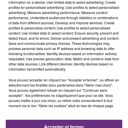
TITRES DIFFUSÉS
information on a device; Use limited data to select advertising; Create
profiles for personalised advertising; Use profiles to select personalised
advertising; Measure advertising performance; Measure content
performance; Understand audiences through statistics or combinations
9h20
9h20
9h12
9h12
of data from different sources; Develop and improve services; Create
profiles to personalise content; Use profiles to select personalised
content; Use limited data to select content; Ensure security, prevent and
detect fraud, and fix errors; Deliver and present advertising and content;
Save and communicate privacy choices. These technologies may
process personal data such as IP address and browsing data to offer
following functionalities: Identify devices based on information actively
requested; Use precise geolocation data; Match and combine data from
other data sources; Link different devices; Identify devices based on
information transmitted automatically.
SIENNA SPIRO
OFENBACH & STARSAILOR
Vous pouvez accepter en cliquant sur "Accepter et fermer", ou affiner en
Die On This Hill
Four To The Floor
sélectionnant les finalités et/ou partenaires dans "Gérer mes choix".
Vous pouvez également refuser en cliquant sur "Continuer sans
9h09
9h09
9h04
9h04
accepter". Vos préférences ne s'appliqueront que pour ce site. Vous
pouvez mettre à jour vos choix, ou retirer votre consentement à tout
moment via le lien "Gérer les cookies" situé en bas de chaque page.
Accepter et fermer