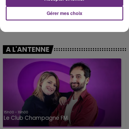
Gérer mes choix
OMI
TEDDY SWIMS
Cheerleader
Mr Know It All
A L'ANTENNE
19h00 - 19h15
LA POP MACHINE - CHAMPAGNE FM