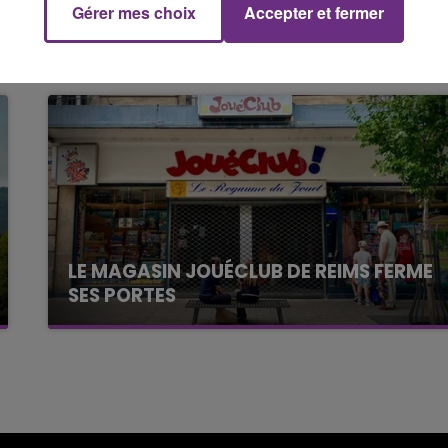
Gérer mes choix
Accepter et fermer
11h00 - 16h00
Le week-end Champagne FM
LE MAGASIN JOUÉCLUB DE REIMS FERME
SES PORTES
C'était l'une des institutions du centre-ville
rémois. Le magasin JouéClub est contraint de
fermer ses portes.