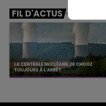
FIL D'ACTUS
7h00 - 11h00
agne FM
BEST OF
LA CENTRALE NUCLÉAIRE DE CHOOZ
TOUJOURS À L'ARRÊT
Cela fait déjà une semaine que la centrale
nucléaire ardennaise est à l'arrêt. Une situation
justifiée par la sécheresse intense qui est
toujours présente.