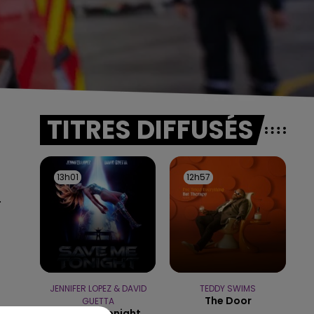
TITRES DIFFUSÉS
13h01
13h01
12h57
12h57
.
JENNIFER LOPEZ & DAVID
TEDDY SWIMS
The Door
GUETTA
Save Me Tonight