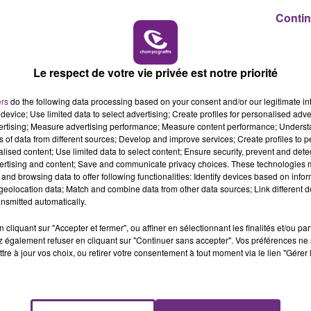
Contin
cher de signalisation et avait fait plusieurs tonneaux,
7h00 - 11h00
BEST OF
le-Mézières.
Le respect de votre vie privée est notre priorité
rles-de-Gaulle, au niveau de la station essence.
ers
do the following data processing based on your consent and/or our legitimate int
 à l’hôpital de Manchester.
device; Use limited data to select advertising; Create profiles for personalised adver
vertising; Measure advertising performance; Measure content performance; Unders
véhicules, a également été transportée pour examen.
ns of data from different sources; Develop and improve services; Create profiles to 
alised content; Use limited data to select content; Ensure security, prevent and detect
ertising and content; Save and communicate privacy choices. These technologies
and browsing data to offer following functionalities: Identify devices based on infor
après-midi dans l’Aube.
eolocation data; Match and combine data from other data sources; Link different de
Trouans, au sud de Mailly-le-Camp, et l’Huître, au sud de
nsmitted automatically.
de terrain touchés.
cliquant sur "Accepter et fermer", ou affiner en sélectionnant les finalités et/ou pa
 également refuser en cliquant sur "Continuer sans accepter". Vos préférences ne 
e lundi après-midi pour un feu de récolte dans un champ 
tre à jour vos choix, ou retirer votre consentement à tout moment via le lien "Gérer 
le, ont été touchés par les flammes.