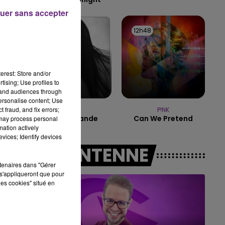
uer sans accepter
11h00 - 16h00
LE WEEK-END CHAMPAGNE FM
12h50
12h50
12h48
12h48
erest: Store and/or
tising; Use profiles to
tand audiences through
personalise content; Use
 fraud, and fix errors;
AMBRE
P!NK
J'me Demande
Can We Pretend
 may process personal
mation actively
vices; Identify devices
A L'ANTENNE
rtenaires dans "Gérer
s'appliqueront que pour
de
les cookies" situé en