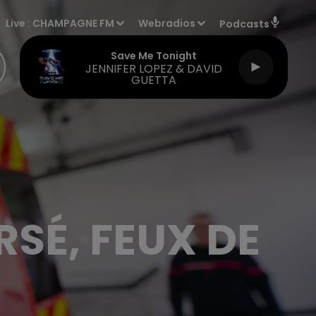
Live :
CHAMPAGNE FM
Webradios
Podcasts
Save Me Tonight
JENNIFER LOPEZ & DAVID
GUETTA
SÉ, FEUX DE