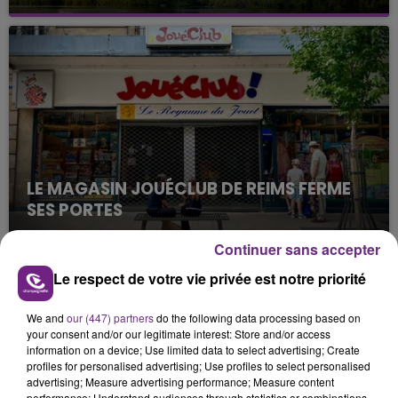
Cela fait déjà une semaine que la centrale
nucléaire ardennaise est à l'arrêt. Une situation
justifiée par la sécheresse intense qui est toujours
présente.
LE MAGASIN JOUÉCLUB DE REIMS FERME
SES PORTES
C'était l'une des institutions du centre-ville
Continuer sans accepter
rémois. Le magasin JouéClub est contraint de
fermer ses portes.
Le respect de votre vie privée est notre priorité
TITRES DIFFUSÉS
We and
our (447) partners
do the following data processing based on
your consent and/or our legitimate interest: Store and/or access
11h29
11h29
11h25
11h25
information on a device; Use limited data to select advertising; Create
profiles for personalised advertising; Use profiles to select personalised
advertising; Measure advertising performance; Measure content
performance; Understand audiences through statistics or combinations