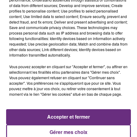
of data from different sources; Develop and improve services; Create
profiles to personalise content; Use profiles to select personalised
content; Use limited data to select content; Ensure security, prevent and
detect fraud, and fix errors; Deliver and present advertising and content;
Save and communicate privacy choices. These technologies may
process personal data such as IP address and browsing data to offer
following functionalities: Identify devices based on information actively
ADELE CASTILLON
SAM SMITH
requested; Use precise geolocation data; Match and combine data from
Ete Avec Toi
I'm Not The Only One
other data sources; Link different devices; Identify devices based on
information transmitted automatically.
11h22
11h22
11h19
11h19
Vous pouvez accepter en cliquant sur "Accepter et fermer", ou affiner en
sélectionnant les finalités et/ou partenaires dans "Gérer mes choix".
Vous pouvez également refuser en cliquant sur "Continuer sans
accepter". Vos préférences ne s'appliqueront que pour ce site. Vous
pouvez mettre à jour vos choix, ou retirer votre consentement à tout
moment via le lien "Gérer les cookies" situé en bas de chaque page.
Accepter et fermer
ALEX WARREN
CHAPPELL ROAN
Passenger
Good Luck, Babe!
Gérer mes choix