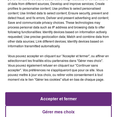
of data from different sources; Develop and improve services; Create
profiles to personalise content; Use profiles to select personalised
content; Use limited data to select content; Ensure security, prevent and
detect fraud, and fix errors; Deliver and present advertising and content;
Save and communicate privacy choices. These technologies may
process personal data such as IP address and browsing data to offer
following functionalities: Identify devices based on information actively
TOVE LO & STROMAE
PRAS
requested; Use precise geolocation data; Match and combine data from
Des Fleurs
Ghetto Supastar
other data sources; Link different devices; Identify devices based on
information transmitted automatically.
11h41
11h41
11h39
11h39
Vous pouvez accepter en cliquant sur "Accepter et fermer", ou affiner en
sélectionnant les finalités et/ou partenaires dans "Gérer mes choix".
Vous pouvez également refuser en cliquant sur "Continuer sans
accepter". Vos préférences ne s'appliqueront que pour ce site. Vous
pouvez mettre à jour vos choix, ou retirer votre consentement à tout
moment via le lien "Gérer les cookies" situé en bas de chaque page.
Accepter et fermer
ORIA
RAYE
Soiree Mondaine
Where Is My Husband!
Gérer mes choix