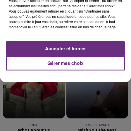
Vous pouvez accepter en cliquant sur "Accepter et fermer", ou affiner en
sélectionnant les finalités et/ou partenaires dans "Gérer mes choix".
Vous pouvez également refuser en cliquant sur "Continuer sans
accepter". Vos préférences ne s'appliqueront que pour ce site. Vous
pouvez mettre à jour vos choix, ou retirer votre consentement à tout
moment via le lien "Gérer les cookies" situé en bas de chaque page.
JENNIFER LOPEZ & DAVID GUETTA
AMBRE
Accepter et fermer
Save Me Tonight
J'me Demande
Gérer mes choix
0h30
0h30
0h26
0h26
P!NK
LEWIS CAPALDI
What About Us
Wish You The Best