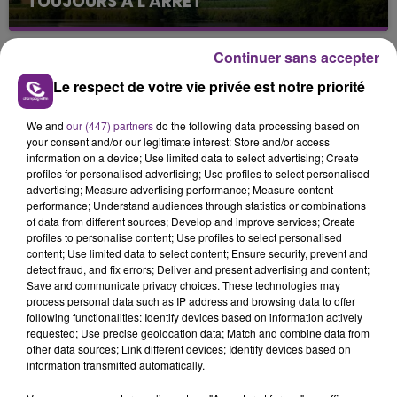
TOUJOURS À L'ARRÊT
Cela fait déjà une semaine que la centrale
nucléaire ardennaise est à l'arrêt. Une situation
Continuer sans accepter
justifiée par la sécheresse intense qui est toujours
Le respect de votre vie privée est notre priorité
présente.
We and
our (447) partners
do the following data processing based on
your consent and/or our legitimate interest: Store and/or access
information on a device; Use limited data to select advertising; Create
profiles for personalised advertising; Use profiles to select personalised
advertising; Measure advertising performance; Measure content
LE MAGASIN JOUÉCLUB DE REIMS FERME
performance; Understand audiences through statistics or combinations
SES PORTES
of data from different sources; Develop and improve services; Create
profiles to personalise content; Use profiles to select personalised
C'était l'une des institutions du centre-ville
content; Use limited data to select content; Ensure security, prevent and
rémois. Le magasin JouéClub est contraint de
detect fraud, and fix errors; Deliver and present advertising and content;
Save and communicate privacy choices. These technologies may
fermer ses portes.
TITRES DIFFUSÉS
process personal data such as IP address and browsing data to offer
following functionalities: Identify devices based on information actively
requested; Use precise geolocation data; Match and combine data from
other data sources; Link different devices; Identify devices based on
0h37
0h37
0h34
0h34
information transmitted automatically.