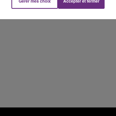
5h00 - 6h00
Gérer mes choix
Accepter et fermer
LE BEST OF DE LA FAMILLE
CHAMPAGNE FM