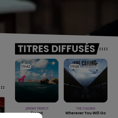
TITRES DIFFUSÉS
17h42
17h42
17h38
17h38
JEREMY FREROT
THE CALLING
Frerot
Wherever You Will Go