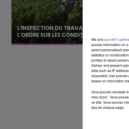
15h00 - 19h00
LE CLUB CHAMPAGNE FM
L'INSPECTION DU TRAVAIL RAPPELLE À
L'ORDRE SUR LES CONDITIONS DE...
We and
our (447) partn
Alors que les dates de début des vendange
access information on a 
2026 s'est avéré être plus précoce que prévu,
select personalised ad
statistics or combinatio
l'inspection du Travail en profite pour rappeler
profiles to select person
les conditions de...
Deliver and present adv
data such as IP address 
requested; Use precise g
based on information tra
Vous pouvez accepter en 
mes choix". Vous pouvez
ce site. Vous pouvez met
bas de chaque page.