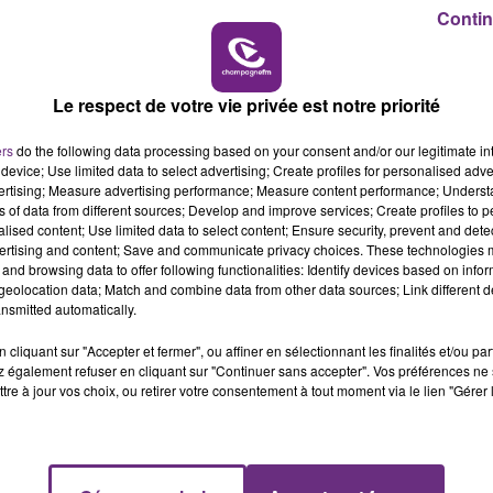
Contin
19h00 - 19h15
LA POP MACHINE - CHAMPAGNE FM
Le respect de votre vie privée est notre priorité
UN FEU DE REMORQUE BLOQUE LA
CIRCULATION DANS LES ARDENNES
ers
do the following data processing based on your consent and/or our legitimate int
Un feu de remorque s'est déclaré ce mercredi
device; Use limited data to select advertising; Create profiles for personalised adver
en fin de matinée sur l'A34.
vertising; Measure advertising performance; Measure content performance; Unders
ns of data from different sources; Develop and improve services; Create profiles to 
alised content; Use limited data to select content; Ensure security, prevent and detect
ertising and content; Save and communicate privacy choices. These technologies
and browsing data to offer following functionalities: Identify devices based on infor
eolocation data; Match and combine data from other data sources; Link different de
nsmitted automatically.
cliquant sur "Accepter et fermer", ou affiner en sélectionnant les finalités et/ou pa
 également refuser en cliquant sur "Continuer sans accepter". Vos préférences ne 
tre à jour vos choix, ou retirer votre consentement à tout moment via le lien "Gérer 