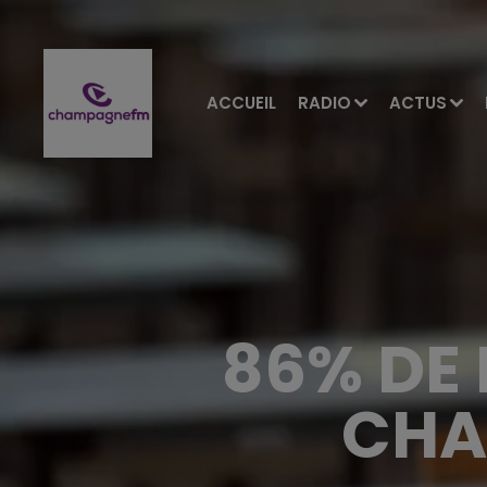
ACCUEIL
RADIO
ACTUS
86% DE 
CHA