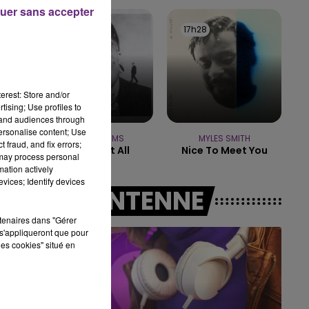
uer sans accepter
19h15 - 20h00
17h35
17h35
17h28
17h28
LA RADIO POP
erest: Store and/or
tising; Use profiles to
tand audiences through
personalise content; Use
TEDDY SWIMS
MYLES SMITH
 fraud, and fix errors;
Mr Know It All
Nice To Meet You
 may process personal
mation actively
vices; Identify devices
A L'ANTENNE
rtenaires dans "Gérer
s'appliqueront que pour
les cookies" situé en