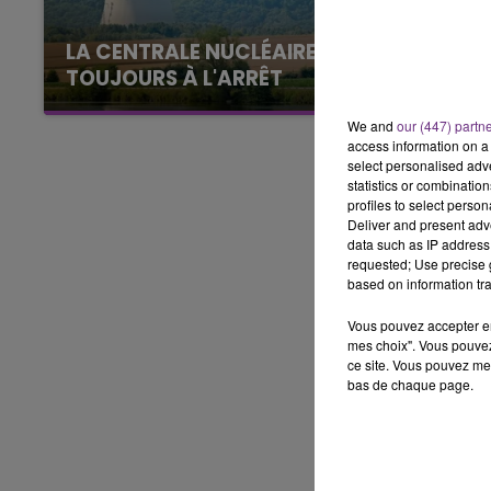
LE BEST OF DE LA FAMILLE
CHAMPAGNE FM
LA CENTRALE NUCLÉAIRE DE CHOOZ
TOUJOURS À L'ARRÊT
Cela fait déjà une semaine que la centrale
We and
our (447) partn
nucléaire ardennaise est à l'arrêt. Une situation
access information on a 
justifiée par la sécheresse intense qui est
select personalised ad
toujours présente.
statistics or combinatio
profiles to select person
Deliver and present adv
data such as IP address 
requested; Use precise g
based on information tra
Vous pouvez accepter en 
mes choix". Vous pouvez
ce site. Vous pouvez met
bas de chaque page.
LE
6h00 - 10h00