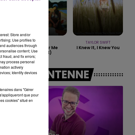
10h00 - 14h00
LE TICKET DE CAISSE
erest: Store and/or
tising; Use profiles to
MODJO
TAYLOR SWIFT
tand audiences through
Lady (hear Me
I Knew It, I Knew You
personalise content; Use
Tonight)
 fraud, and fix errors;
 may process personal
mation actively
A L'ANTENNE
vices; Identify devices
rtenaires dans "Gérer
s'appliqueront que pour
les cookies" situé en
14h00 - 15h00