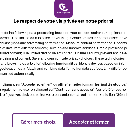
6h00 - 10h00
LA FAMILLE
LE MAGASIN JOUÉCLUB DE REIMS FERME
SES PORTES
Le respect de votre vie privée est notre priorité
C'était l'une des institutions du centre-ville
ers
do the following data processing based on your consent and/or our legitimate int
rémois. Le magasin JouéClub est contraint de
device; Use limited data to select advertising; Create profiles for personalised adver
fermer ses portes.
vertising; Measure advertising performance; Measure content performance; Unders
ns of data from different sources; Develop and improve services; Create profiles to 
alised content; Use limited data to select content; Ensure security, prevent and detect
ertising and content; Save and communicate privacy choices. These technologies
and browsing data to offer following functionalities: Identify devices based on infor
eolocation data; Match and combine data from other data sources; Link different de
nsmitted automatically.
cliquant sur "Accepter et fermer", ou affiner en sélectionnant les finalités et/ou pa
 également refuser en cliquant sur "Continuer sans accepter". Vos préférences ne 
tre à jour vos choix, ou retirer votre consentement à tout moment via le lien "Gérer 
Gérer mes choix
Accepter et fermer
10h00 - 14h00