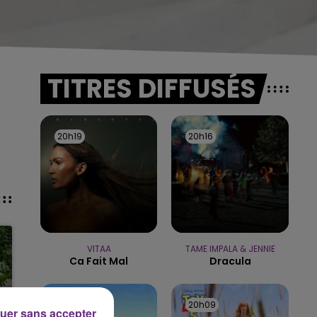
TITRES DIFFUSÉS
20h19
20h19
20h16
20h16
VITAA
TAME IMPALA & JENNIE
Ca Fait Mal
Dracula
20h12
20h12
20h09
20h09
uer sans accepter