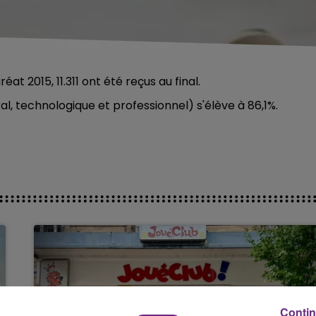
at 2015, 11.311 ont été reçus au final.
l, technologique et professionnel) s'élève à 86,1%.
Contin