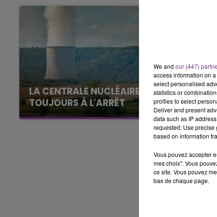
15h00 - 19h00
LE CLUB CHAMPAGNE FM
We and
our (447) partn
access information on a 
select personalised ad
LA CENTRALE NUCLÉAIRE DE CHOOZ
statistics or combinatio
TOUJOURS À L'ARRÊT
profiles to select person
Deliver and present adv
Cela fait déjà une semaine que la centrale
data such as IP address 
nucléaire ardennaise est à l'arrêt. Une situation
requested; Use precise g
based on information tra
justifiée par la sécheresse intense qui est
toujours présente.
Vous pouvez accepter en 
mes choix". Vous pouvez
ce site. Vous pouvez met
bas de chaque page.