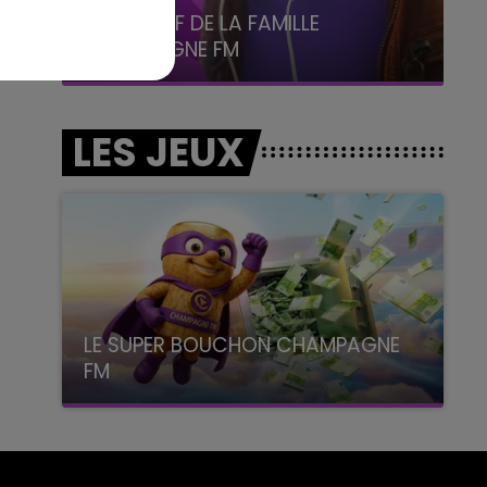
5h00 - 6h00
LE BEST OF DE LA FAMILLE
CHAMPAGNE FM
LES JEUX
LE SUPER BOUCHON CHAMPAGNE
FM
avec La Famille Champagne FM, à 8H10