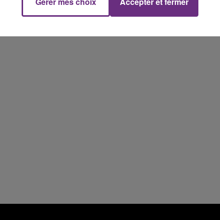
Gérer mes choix
Accepter et fermer
19h15 - 20h00
NE FM
LA RADIO POP