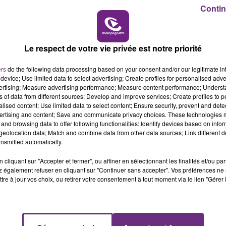
19h00 - 19h15
Contin
LA POP MACHINE - CHAMPAGNE FM
Le respect de votre vie privée est notre priorité
ers
do the following data processing based on your consent and/or our legitimate int
device; Use limited data to select advertising; Create profiles for personalised adver
vertising; Measure advertising performance; Measure content performance; Unders
LE MAGASIN JOUÉCLUB DE REIMS FERME
ns of data from different sources; Develop and improve services; Create profiles to 
SES PORTES
alised content; Use limited data to select content; Ensure security, prevent and detect
ertising and content; Save and communicate privacy choices. These technologies
C'était l'une des institutions du centre-ville
and browsing data to offer following functionalities: Identify devices based on infor
rémois. Le magasin JouéClub est contraint de
eolocation data; Match and combine data from other data sources; Link different de
nsmitted automatically.
fermer ses portes.
cliquant sur "Accepter et fermer", ou affiner en sélectionnant les finalités et/ou pa
 également refuser en cliquant sur "Continuer sans accepter". Vos préférences ne 
tre à jour vos choix, ou retirer votre consentement à tout moment via le lien "Gérer 