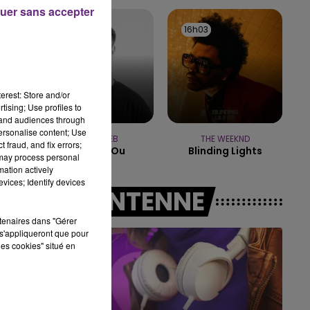
19h15 - 20h00
uer sans accepter
LA RADIO POP
16h06
16h06
16h03
16h03
erest: Store and/or
tising; Use profiles to
tand audiences through
personalise content; Use
JULIEN LIEB
THE WEEKND
 fraud, and fix errors;
Dis-Moi Ou
Blinding Lights
 may process personal
mation actively
vices; Identify devices
A L'ANTENNE
rtenaires dans "Gérer
s'appliqueront que pour
les cookies" situé en